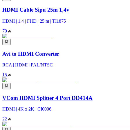
HDMI Cable Sipu 25m 1,4v
HDMI | 1.4 | FHD | 25 m | TI1875
70
Avi to HDMI Converter
RCA | HDMI | PAL/NTSC
15
VCom HDMI Splitter 4 Port DD414A
HDMI | 4K x 2K | CI0006
22