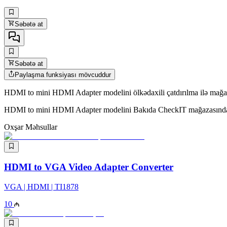
Səbətə at
Səbətə at
Paylaşma funksiyası mövcuddur
HDMI to mini HDMI Adapter modelini ölkədaxili çatdırılma ilə mağaza
HDMI to mini HDMI Adapter modelini Bakıda CheckIT mağazasında nə
Oxşar Məhsullar
HDMI to VGA Video Adapter Converter
VGA | HDMI | TI1878
10