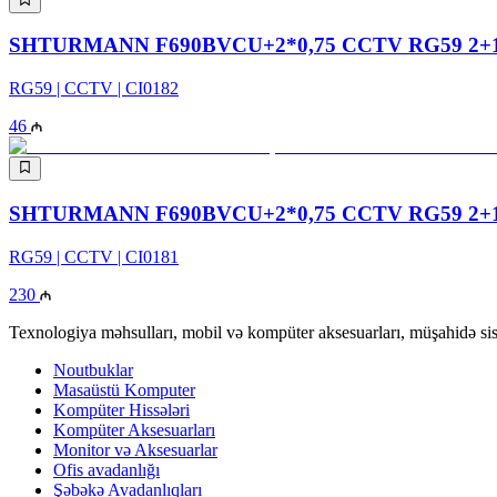
SHTURMANN F690BVCU+2*0,75 CCTV RG59 2+1 
RG59 | CCTV | CI0182
46
SHTURMANN F690BVCU+2*0,75 CCTV RG59 2+1 
RG59 | CCTV | CI0181
230
Texnologiya məhsulları, mobil və kompüter aksesuarları, müşahidə sis
Noutbuklar
Masaüstü Komputer
Kompüter Hissələri
Kompüter Aksesuarları
Monitor və Aksesuarlar
Ofis avadanlığı
Şəbəkə Avadanlıqları