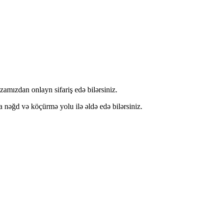
mızdan onlayn sifariş edə bilərsiniz.
ğd və köçürmə yolu ilə əldə edə bilərsiniz.