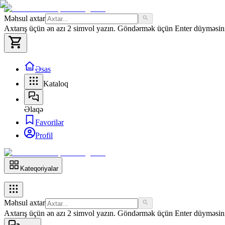
Məhsul axtar
Axtarış üçün ən azı 2 simvol yazın. Göndərmək üçün Enter düyməsini 
Əsas
Kataloq
Əlaqə
Favorilər
Profil
Kateqoriyalar
Məhsul axtar
Axtarış üçün ən azı 2 simvol yazın. Göndərmək üçün Enter düyməsini 