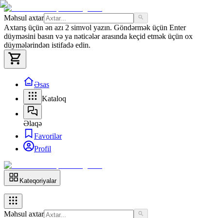
Məhsul axtar
Axtarış üçün ən azı 2 simvol yazın. Göndərmək üçün Enter
düyməsini basın və ya nəticələr arasında keçid etmək üçün ox
düymələrindən istifadə edin.
Əsas
Kataloq
Əlaqə
Favorilər
Profil
Kateqoriyalar
Məhsul axtar