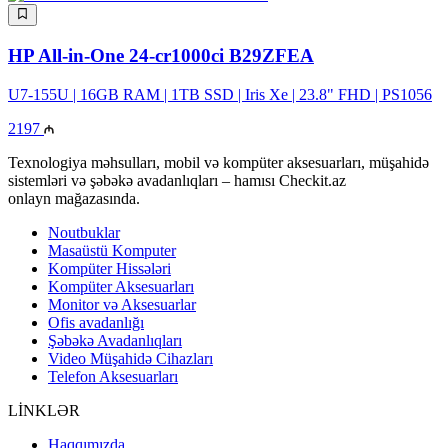
HP All-in-One 24-cr1000ci B29ZFEA
U7-155U | 16GB RAM | 1TB SSD | Iris Xe | 23.8" FHD | PS1056
2197
Texnologiya məhsulları, mobil və kompüter aksesuarları, müşahidə
sistemləri və şəbəkə avadanlıqları – hamısı Checkit.az
onlayn mağazasında.
Noutbuklar
Masaüstü Komputer
Kompüter Hissələri
Kompüter Aksesuarları
Monitor və Aksesuarlar
Ofis avadanlığı
Şəbəkə Avadanlıqları
Video Müşahidə Cihazları
Telefon Aksesuarları
LİNKLƏR
Haqqımızda