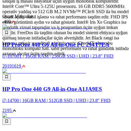
səliqəli iş masası istəyənlər üçün uyğun monoblok kompüterdir.
Intel® Core™ Ultra 5-125U prosessoru. 16 GB DDR5 5600MHz
operativ yaddaş və 512 GB M.2 NVMe™ PCIe® SSD ilə bu model
Oxşar Məhsullar
sürətli açılış. stabil işləmə və rahat performans təqdim edir. FHD IPS
-
400
ekran görüntünü aydın və rahat göstərir. Intel® Iris Xe Graphics isə
gündəlik vizual tapşırıqlar və iş proqramları üçün uyğun imkan
yaradır. FreeDos ilə təqdim olunan bu model sistemi ehtiyaca uyğun
qurmaq istəyən istifadəçilər üçün əlverişlidir. Jet Black rəngi isə
korpusa müasir və səliqəli görünüş verir. CheckIT olaraq bu
HP ProOne 440 G6 All-in-One PC 294T7EA
monobloku kompakt həll. sabit performans və rahat gündəlik istifadə
axtaran alıcılar üçün təqdim edirik.
i7-10700T | 16GB RAM | 256GB SSD | UHD | 23.8" FHD
2019
1619
HP Pro One 440 G9 All-in-One A1JA9ES
i7-14700 | 16GB RAM | 512GB SSD | UHD | 23.8" FHD
2195