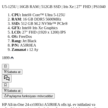
U5-125U | 16GB RAM | 512GB SSD | Iris Xe | 27" FHD | PS1040
CPU:
Intel® Core™ Ultra 5-125U
RAM
: 16 GB DDR5 5600MHz
SSD:
512 GB M.2 NVMe™ PCIe®
GFX:
Intel® Iris Xe Graphics
LCD:
27" FHD (1920 x 1200) IPS
OS:
FreeDos
Rəng:
Jet Black
P/N:
A5JR0EA
Zəmanət :
12 Ay
1899
Səbətə at
Səbətə at
Paylaşma funksiyası mövcuddur
HP All-in-One 24-cr1003ci A5JR0EA ofis işi. ev istifadəsi və