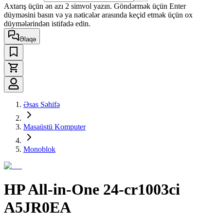
Axtarış üçün ən azı 2 simvol yazın. Göndərmək üçün Enter
düyməsini basın və ya nəticələr arasında keçid etmək üçün ox
düymələrindən istifadə edin.
Əlaqə
Əsas Səhifə
Masaüstü Komputer
Monoblok
HP All-in-One 24-cr1003ci
A5JR0EA