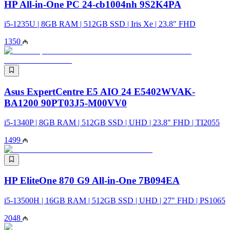
HP All-in-One PC 24-cb1004nh 9S2K4PA
i5-1235U | 8GB RAM | 512GB SSD | Iris Xe | 23.8" FHD
1350
Asus ExpertCentre E5 AIO 24 E5402WVAK-
BA1200 90PT03J5-M00VV0
i5-1340P | 8GB RAM | 512GB SSD | UHD | 23.8" FHD | TI2055
1499
HP EliteOne 870 G9 All-in-One 7B094EA
i5-13500H | 16GB RAM | 512GB SSD | UHD | 27" FHD | PS1065
2048