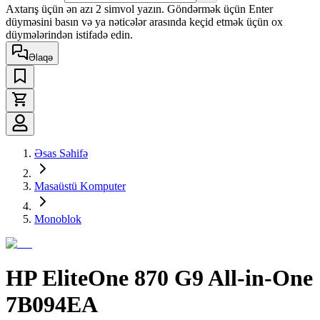
Axtarış üçün ən azı 2 simvol yazın. Göndərmək üçün Enter
düyməsini basın və ya nəticələr arasında keçid etmək üçün ox
düymələrindən istifadə edin.
Əlaqə
Əsas Səhifə
Masaüstü Komputer
Monoblok
HP EliteOne 870 G9 All-in-One
7B094EA