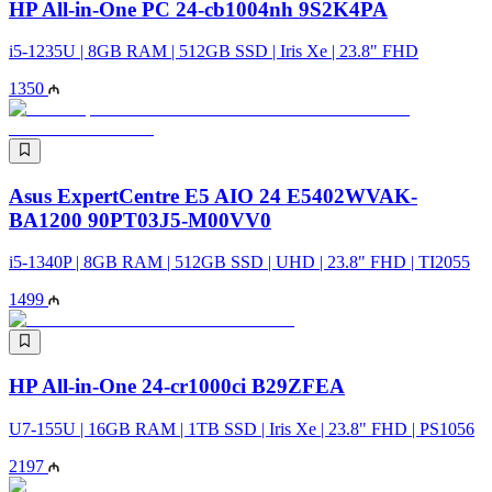
HP All-in-One PC 24-cb1004nh 9S2K4PA
i5-1235U | 8GB RAM | 512GB SSD | Iris Xe | 23.8" FHD
1350
Asus ExpertCentre E5 AIO 24 E5402WVAK-
BA1200 90PT03J5-M00VV0
i5-1340P | 8GB RAM | 512GB SSD | UHD | 23.8" FHD | TI2055
1499
HP All-in-One 24-cr1000ci B29ZFEA
U7-155U | 16GB RAM | 1TB SSD | Iris Xe | 23.8" FHD | PS1056
2197