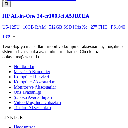
HP All-in-One 24-cr1003ci A5JR0EA
U5-125U | 16GB RAM | 512GB SSD | Iris Xe | 27" FHD | PS1040
1899
Texnologiya məhsulları, mobil və kompüter aksesuarları, müşahidə
sistemləri və şəbəkə avadanlıqları – hamısı Checkit.az
onlayn mağazasında.
Noutbuklar
Masaüstü Komputer
Kompüter Hissələri
Kompüter Aksesuarları
Monitor və Aksesuarlar
Ofis avadanlığı
Şəbəkə Avadanlıqları
Video Müşahidə Cihazları
Telefon Aksesuarları
LİNKLƏR
Haqqımızda