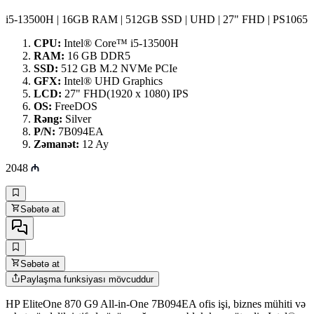
i5-13500H | 16GB RAM | 512GB SSD | UHD | 27" FHD | PS1065
CPU:
Intel® Core™ i5-13500H
RAM:
16 GB DDR5
SSD:
512 GB M.2 NVMe PCIe
GFX:
Intel® UHD Graphics
LCD:
27" FHD(1920 x 1080) IPS
OS:
FreeDOS
Rəng:
Silver
P/N:
7B094EA
Zəmanət:
12 Ay
2048
Səbətə at
Səbətə at
Paylaşma funksiyası mövcuddur
HP EliteOne 870 G9 All-in-One 7B094EA ofis işi, biznes mühiti və