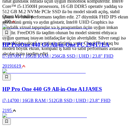
rahat gündəlik istifadə üçün uyğun monoblok kompüterdir. Intel®
Core™ i5-13500H prosessoru, 16 GB DDR5 operativ yaddaş və
512 GB M.2 NVMe PCIe SSD ilə bu model sürətli açılış, stabil
Oxşar Məhsullar
işləmə və rahat performans təqdim edir. 27 düymlük FHD IPS ekran
-
400
görüntünü geniş və aydın göstərir, Intel® UHD Graphics isə
gündəlik vizual tapşırıqlar və iş proqramları üçün uyğun imkan
yaradır. FreeDOS ilə təqdim olunan bu model sistemi ehtiyaca
uyğun qurmaq istəyən istifadəçilər üçün əlverişlidir. Silver rəngi isə
monobloka səliqəli və müasir görünüş verir. CheckIT olaraq bu
HP ProOne 440 G6 All-in-One PC 294T7EA
modeli böyük ekran, kompakt iş həlli və sabit performans axtaran
alıcılar üçün təqdim ediri
i7-10700T | 16GB RAM | 256GB SSD | UHD | 23.8" FHD
2019
1619
HP Pro One 440 G9 All-in-One A1JA9ES
i7-14700 | 16GB RAM | 512GB SSD | UHD | 23.8" FHD
2195