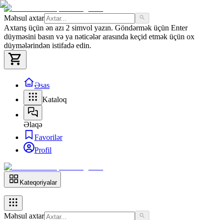
Məhsul axtar
Axtarış üçün ən azı 2 simvol yazın. Göndərmək üçün Enter
düyməsini basın və ya nəticələr arasında keçid etmək üçün ox
düymələrindən istifadə edin.
Əsas
Kataloq
Əlaqə
Favorilər
Profil
Kateqoriyalar
Məhsul axtar