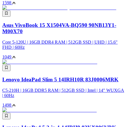
1598
Asus VivoBook 15 X1504VA-BQ590 90NB13Y1-
M00X70
Core 5-120U | 16GB DDR4 RAM | 512GB SSD | UHD | 15.6"
FHD | 60Hz
1049
Lenovo IdeaPad Slim 5 14IRH10R 83J0006MRK
C5-210H | 16GB DDR5 RAM | 512GB SSD | Intel | 14" WUXGA
| 60Hz
1498