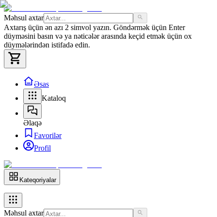
Məhsul axtar
Axtarış üçün ən azı 2 simvol yazın. Göndərmək üçün Enter
düyməsini basın və ya nəticələr arasında keçid etmək üçün ox
düymələrindən istifadə edin.
Əsas
Kataloq
Əlaqə
Favorilər
Profil
Kateqoriyalar
Məhsul axtar