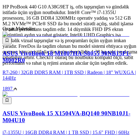
HP ProBook 440 G10 A38G9ET iş, ofis tapşırıqları və gündəlik
istifadə üçün uyğun noutbukdur. Intel® Core™ i7-1355U
prosessoru, 16 GB DDR4 3200MHz operativ yaddaş və 512 GB
M.2 NVMe™ PCIe® SSD ilə bu model sürətli açılış, stabil işləmə
Oxşar Məhsullar
və rahat performans təqdim edir. 14 düymlük FHD IPS ekran
görüntünü aydın və rahat göstərir, Intel® UHD Graphics isə
gündəlik vizual tapşırıqlar və iş proqramları üçün uyğun imkan
yaradır. FreeDos ilə təqdim olunan bu model sistemi ehtiyaca uyğun
qurmaq istəyən istifadəçilər üçün əlverişlidir. 1.38 kq çəki isə daşıma
ASUS VivoBook 18 M1807HA-S8055 90NB15P1-
rahatlığını artırır. CheckIT olaraq bu noutbuku kompakt ölçü, sabit
M002R0
performans və rahat iş rejimi axtaran alıcılar üçün təqdim edirik.
R7-260 | 32GB DDR5 RAM | 1TB SSD | Radeon | 18" WUXGA |
144Hz
1897
ASUS VivoBook 15 X1504VA-BQ140 90NB10J1-
M04U10
i7-1355U | 16GB DDR4 RAM | 1 TB SSD | 15.6" FHD | 60Hz