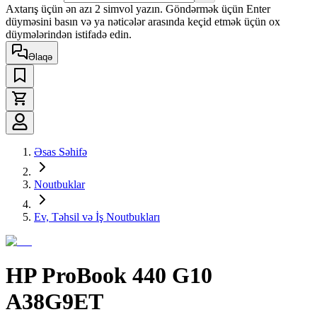
Axtarış üçün ən azı 2 simvol yazın. Göndərmək üçün Enter
düyməsini basın və ya nəticələr arasında keçid etmək üçün ox
düymələrindən istifadə edin.
Əlaqə
Əsas Səhifə
Noutbuklar
Ev, Təhsil və İş Noutbukları
HP ProBook 440 G10
A38G9ET