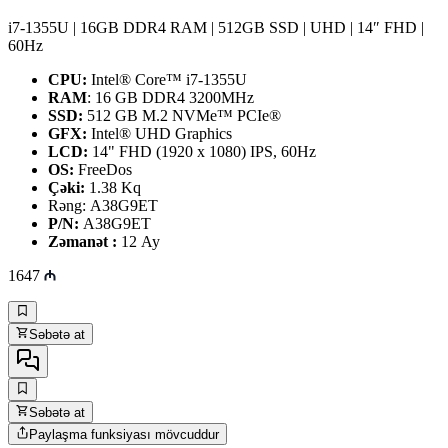
i7-1355U | 16GB DDR4 RAM | 512GB SSD | UHD | 14″ FHD |
60Hz
CPU:
Intel® Core™ i7-1355U
RAM
: 16 GB DDR4 3200MHz
SSD:
512 GB M.2 NVMe™ PCIe®
GFX:
Intel® UHD Graphics
LCD:
14" FHD (1920 x 1080) IPS, 60Hz
OS:
FreeDos
Çəki:
1.38 Kq
Rəng: A38G9ET
P/N:
A38G9ET
Zəmanət :
12 Ay
1647
Səbətə at
Səbətə at
Paylaşma funksiyası mövcuddur