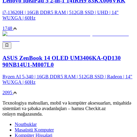
Lenovo IdeaPad 5 2-in-1 14IRH9 83KX006VRK
i7-13620H | 16GB DDR5 RAM | 512GB SSD | UHD | 14"
WUXGA | 60Hz
1748
ASUS ZenBook 14 OLED UM3406KA-QD130
90NB14U1-M007L0
Ryzen AI 5-340 | 16GB DDR5 RAM | 512GB SSD | Radeon | 14"
WUXGA | 60Hz
2095
Texnologiya məhsulları, mobil və kompüter aksesuarları, müşahidə
sistemləri və şəbəkə avadanlıqları – hamısı Checkit.az
onlayn mağazasında.
Noutbuklar
Masaüstü Komputer
Kompüter Hissələri