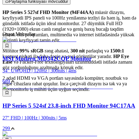
Paylaşma funksiyası mövcuddur
HP Series 5 527sf FHD Monitor (94F44AA)
müasir dizaynı,
keyfiyyətli IPS paneli və 100Hz yenilənmə tezliyi ilə həm iş, həm də
gündəlik istifadə üçün ideal monitordur. 27 düymlük Full HD
(1920×1080) ekran canlı rənglər və geniş baxış bucağı təqdim
Oxşar Məhsullar
edərək ofis proqramları, multimedia və internet istifadəsində yüksək
görüntü keyfiyyəti təmin edir.
Monitor
99% sRGB
rəng əhatəsi,
300 nit
parlaqlıq və
1500:1
kontrast nisbəti ilə daha dəqiq və real görüntülər yaradır.
HP Eye
MSI Modern MD342CQP Monitor
Ease
və Flicker-Free texnologiyaları uzunmüddətli istifadə zamanı
göz yorğunluğunu azaltmağa kömək edir.
34" UWQHD | 120Hz | 300nits | 4ms
2 ədəd HDMI və VGA portları sayəsində kompüter, noutbuk və
689
digər cihazlara rahat qoşulur. İncə çərçivəli dizaynı isə tək və ya
çoxmonitorlu iş mühiti üçün uyğun seçimdir.
HP Series 5 524sf 23.8-inch FHD Monitor 94C17AA
27'' FHD | 100Hz | 300nits | 5ms
299