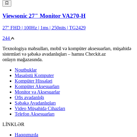
Viewsonic 27" Monitor VA270-H
27'' FHD | 100Hz | 1ms | 250nits | TG2429
244
Texnologiya məhsulları, mobil və kompüter aksesuarları, müşahidə
sistemləri və şəbəkə avadanlıqları – hamısı Checkit.az
onlayn mağazasında.
Noutbuklar
Masaüstü Komputer
Kompüter Hissələri
Kompüter Aksesuarları
Monitor və Aksesuarlar
Ofis avadanlığı
Şəbəkə Avadanlıqları
Video Müşahidə Cihazları
Telefon Aksesuarları
LİNKLƏR
Haqqımızda