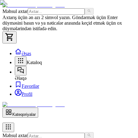
Məhsul axtar
Axtarış üçün ən azı 2 simvol yazın. Göndərmək üçün Enter
düyməsini basın və ya nəticələr arasında keçid etmək üçün ox
düymələrindən istifadə edin.
Əsas
Kataloq
Əlaqə
Favorilər
Profil
Kateqoriyalar
Məhsul axtar