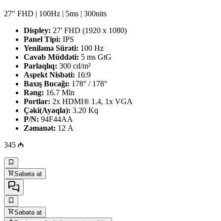
27" FHD | 100Hz | 5ms | 300nits
Displey:
27' FHD (1920 x 1080)
Panel Tipi:
IPS
Yeniləmə Sürəti:
100 Hz
Cavab Müddəti:
5
ms GtG
Parlaqlıq:
300 cd/m²
Aspekt Nisbəti:
16:9
Baxış Bucağı:
178° / 178°
Rəng:
16.7 Mln
Portlar:
2x HDMI® 1.4, 1x VGA
Çəki(Ayaqla):
3.20 Kq
P/N:
94F44AA
Zəmanət:
12 A
345
Səbətə at
Səbətə at