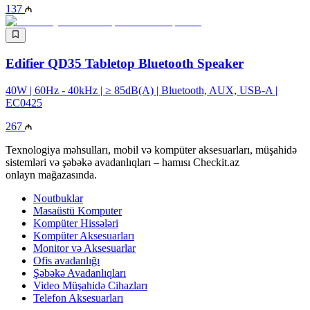
137
Edifier QD35 Tabletop Bluetooth Speaker
40W | 60Hz - 40kHz | ≥ 85dB(A) | Bluetooth, AUX, USB-A |
EC0425
267
Texnologiya məhsulları, mobil və kompüter aksesuarları, müşahidə
sistemləri və şəbəkə avadanlıqları – hamısı Checkit.az
onlayn mağazasında.
Noutbuklar
Masaüstü Komputer
Kompüter Hissələri
Kompüter Aksesuarları
Monitor və Aksesuarlar
Ofis avadanlığı
Şəbəkə Avadanlıqları
Video Müşahidə Cihazları
Telefon Aksesuarları