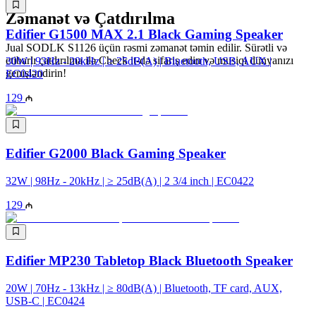
Zəmanət və Çatdırılma
Edifier G1500 MAX 2.1 Black Gaming Speaker
Jual SODLK S1126 üçün rəsmi zəmanət təmin edilir. Sürətli və
etibarlı çatdırılma ilə Check it-də sifariş edin və musiqi dünyanızı
30W | 93Hz - 20kHz | ≥ 25dB(A) | Bluetooth, USB, AUX |
genişləndirin!
EC0420
129
Edifier G2000 Black Gaming Speaker
32W | 98Hz - 20kHz | ≥ 25dB(A) | 2 3/4 inch | EC0422
129
Edifier MP230 Tabletop Black Bluetooth Speaker
20W | 70Hz - 13kHz | ≥ 80dB(A) | Bluetooth, TF card, AUX,
USB-C | EC0424