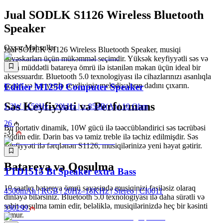
Jual SODLK S1126 Wireless Bluetooth
Speaker
Oxşar Məhsullar
Jual SODLK S1126 Wireless Bluetooth Speaker, musiqi
həvəskarları üçün mükəmməl seçimdir. Yüksək keyfiyyətli səs və
uzun müddətli batareya ömrü ilə istənilən məkan üçün ideal bir
aksessuardır. Bluetooth 5.0 texnologiyası ilə cihazlarınızı asanlıqla
qoşun və hər yerdə sevdiyiniz melodiyaların dadını çıxarın.
Edifier M1250 Computer Speaker
Səs Keyfiyyəti və Performans
1.2W | 150Hz - 20kHz | ≥ 85dB(A) | 10 Ohm
26
Bu portativ dinamik, 10W gücü ilə təəccübləndirici səs təcrübəsi
-
31
təqdim edir. Dərin bas və təmiz treble ilə təchiz edilmişdir. Səs
keyfiyyəti ilə fərqlənən S1126, musiqilərinizə yeni həyat gətirir.
Batareya və Qoşulma
TTD1515 Bt Speaker extra Bass
10 saatlıq batareya ömrü sayəsində musiqinizi fasiləsiz olaraq
4500mAh | RGB | 20Hz–18KHz | Stereo | CI0011
dinləyə bilərsiniz. Bluetooth 5.0 texnologiyası ilə daha sürətli və
sabit qoşulma təmin edir, beləliklə, musiqilərinizdə heç bir kəsinti
330
299
olmur.