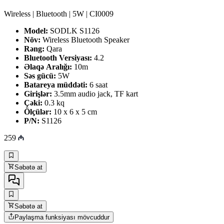
Wireless | Bluetooth | 5W | CI0009
Model:
SODLK S1126
Növ:
Wireless Bluetooth Speaker
Rəng:
Qara
Bluetooth Versiyası:
4.2
Əlaqə Aralığı:
10m
Səs gücü:
5W
Batareya müddəti:
6 saat
Girişlər:
3.5mm audio jack, TF kart
Çəki:
0.3 kq
Ölçülər:
10 x 6 x 5 cm
P/N:
S1126
259
Səbətə at
Səbətə at
Paylaşma funksiyası mövcuddur