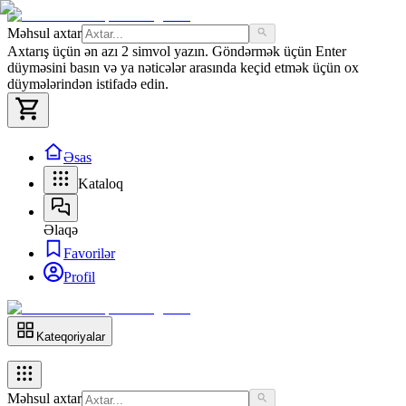
Məhsul axtar
Axtarış üçün ən azı 2 simvol yazın. Göndərmək üçün Enter
düyməsini basın və ya nəticələr arasında keçid etmək üçün ox
düymələrindən istifadə edin.
Əsas
Kataloq
Əlaqə
Favorilər
Profil
Kateqoriyalar
Məhsul axtar