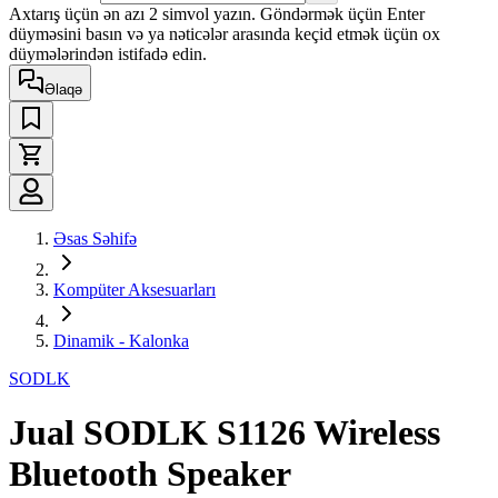
Axtarış üçün ən azı 2 simvol yazın. Göndərmək üçün Enter
düyməsini basın və ya nəticələr arasında keçid etmək üçün ox
düymələrindən istifadə edin.
Əlaqə
Əsas Səhifə
Kompüter Aksesuarları
Dinamik - Kalonka
SODLK
Jual SODLK S1126 Wireless
Bluetooth Speaker