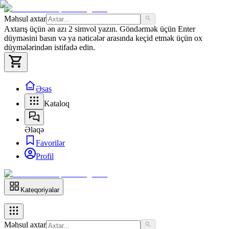
Məhsul axtar
Axtarış üçün ən azı 2 simvol yazın. Göndərmək üçün Enter
düyməsini basın və ya nəticələr arasında keçid etmək üçün ox
düymələrindən istifadə edin.
Əsas
Kataloq
Əlaqə
Favorilər
Profil
Kateqoriyalar
Məhsul axtar