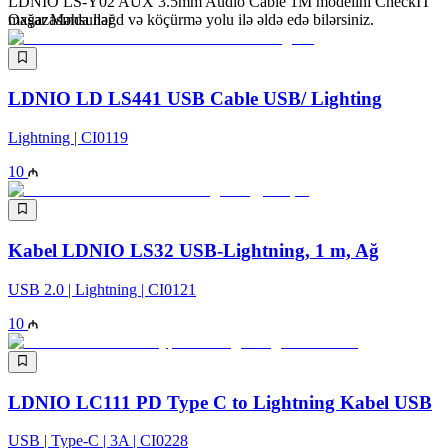
LDNIO LS-Y02 AUX 3.5mm Audio Cable 1M modelini CheckIT
mağazasında nəğd və köçürmə yolu ilə əldə edə bilərsiniz.
Oxşar Məhsullar
LDNIO LD LS441 USB Cable USB/ Lighting
Lightning | CI0119
10
Kabel LDNIO LS32 USB-Lightning, 1 m, Ağ
USB 2.0 | Lightning | CI0121
10
LDNIO LC111 PD Type C to Lightning Kabel USB
USB | Type-C | 3A | CI0228