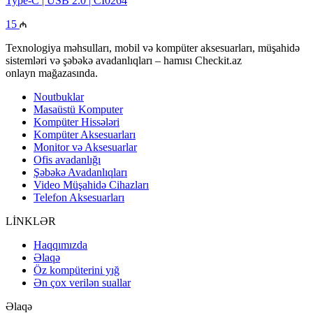
Type-C | USB 2.0 | CI0264
15
Texnologiya məhsulları, mobil və kompüter aksesuarları, müşahidə
sistemləri və şəbəkə avadanlıqları – hamısı Checkit.az
onlayn mağazasında.
Noutbuklar
Masaüstü Komputer
Kompüter Hissələri
Kompüter Aksesuarları
Monitor və Aksesuarlar
Ofis avadanlığı
Şəbəkə Avadanlıqları
Video Müşahidə Cihazları
Telefon Aksesuarları
LİNKLƏR
Haqqımızda
Əlaqə
Öz kompüterini yığ
Ən çox verilən suallar
Əlaqə