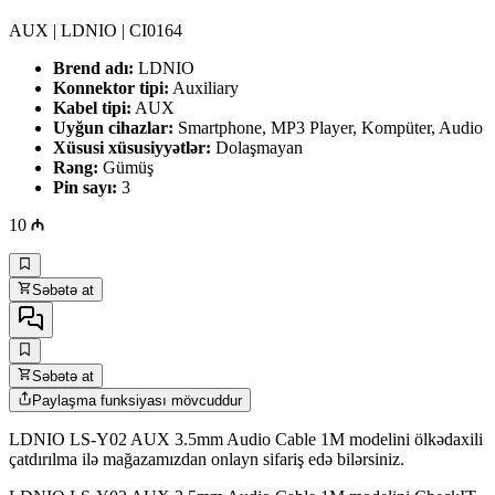
AUX | LDNIO | CI0164
Brend adı:
LDNIO
Konnektor tipi:
Auxiliary
Kabel tipi:
AUX
Uyğun cihazlar:
Smartphone, MP3 Player, Kompüter, Audio
Xüsusi xüsusiyyətlər:
Dolaşmayan
Rəng:
Gümüş
Pin sayı:
3
10
Səbətə at
Səbətə at
Paylaşma funksiyası mövcuddur
LDNIO LS-Y02 AUX 3.5mm Audio Cable 1M modelini ölkədaxili
çatdırılma ilə mağazamızdan onlayn sifariş edə bilərsiniz.