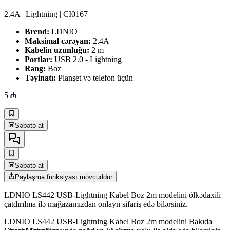
2.4A | Lightning | CI0167
Brend:
LDNIO
Maksimal cərəyan:
2.4A
Kabelin uzunluğu:
2 m
Portlar:
USB 2.0 - Lightning
Rəng:
Boz
Təyinatı:
Planşet və telefon üçün
5
Səbətə at
Səbətə at
Paylaşma funksiyası mövcuddur
LDNIO LS442 USB-Lightning Kabel Boz 2m modelini ölkədaxili
çatdırılma ilə mağazamızdan onlayn sifariş edə bilərsiniz.
LDNIO LS442 USB-Lightning Kabel Boz 2m modelini Bakıda