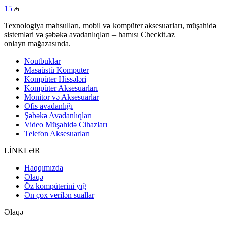
15
Texnologiya məhsulları, mobil və kompüter aksesuarları, müşahidə
sistemləri və şəbəkə avadanlıqları – hamısı Checkit.az
onlayn mağazasında.
Noutbuklar
Masaüstü Komputer
Kompüter Hissələri
Kompüter Aksesuarları
Monitor və Aksesuarlar
Ofis avadanlığı
Şəbəkə Avadanlıqları
Video Müşahidə Cihazları
Telefon Aksesuarları
LİNKLƏR
Haqqımızda
Əlaqə
Öz kompüterini yığ
Ən çox verilən suallar
Əlaqə