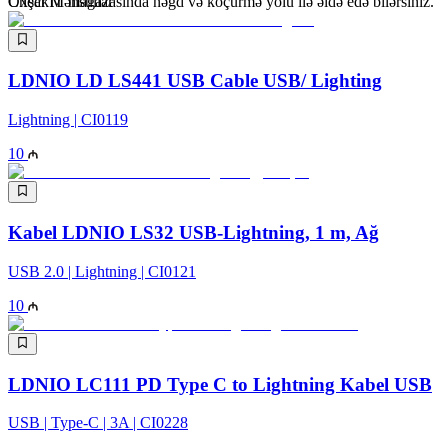
CheckIT mağazasında nəğd və köçürmə yolu ilə əldə edə bilərsiniz.
Oxşar Məhsullar
LDNIO LD LS441 USB Cable USB/ Lighting
Lightning | CI0119
10
Kabel LDNIO LS32 USB-Lightning, 1 m, Ağ
USB 2.0 | Lightning | CI0121
10
LDNIO LC111 PD Type C to Lightning Kabel USB
USB | Type-C | 3A | CI0228