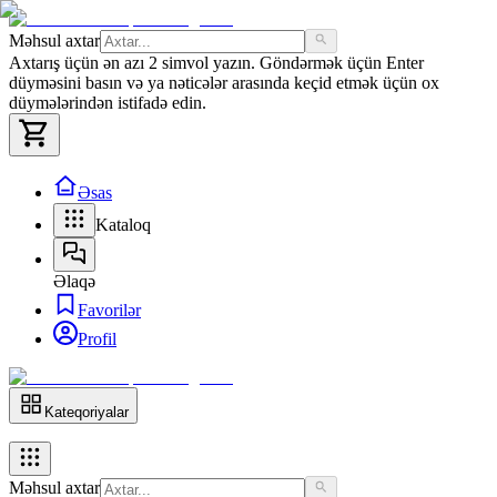
Məhsul axtar
Axtarış üçün ən azı 2 simvol yazın. Göndərmək üçün Enter
düyməsini basın və ya nəticələr arasında keçid etmək üçün ox
düymələrindən istifadə edin.
Əsas
Kataloq
Əlaqə
Favorilər
Profil
Kateqoriyalar
Məhsul axtar