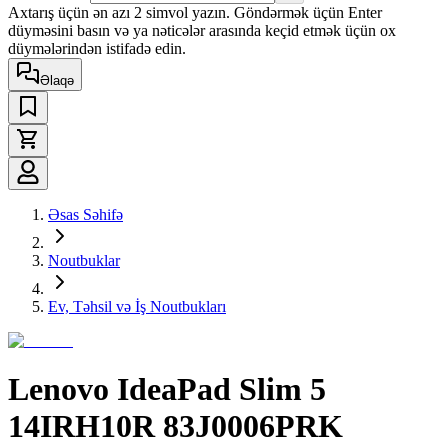
Axtarış üçün ən azı 2 simvol yazın. Göndərmək üçün Enter
düyməsini basın və ya nəticələr arasında keçid etmək üçün ox
düymələrindən istifadə edin.
Əlaqə
Əsas Səhifə
Noutbuklar
Ev, Təhsil və İş Noutbukları
Lenovo IdeaPad Slim 5
14IRH10R 83J0006PRK