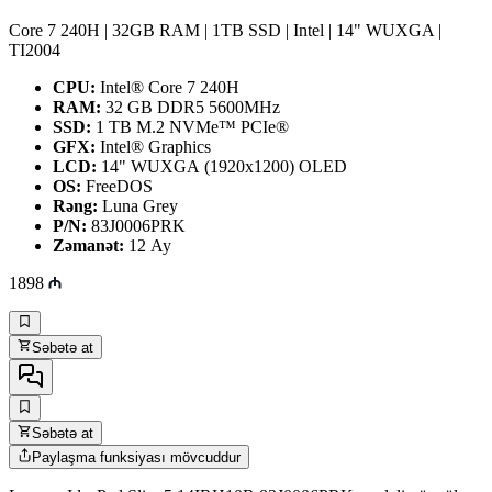
Core 7 240H | 32GB RAM | 1TB SSD | Intel | 14" WUXGA |
TI2004
CPU:
Intel® Core 7 240H
RAM:
32 GB DDR5 5600MHz
SSD:
1 TB M.2 NVMe™ PCIe®
GFX:
Intel® Graphics
LCD:
14" WUXGA (1920x1200) OLED
OS:
FreeDOS
Rəng:
Luna Grey
P/N:
83J0006PRK
Zəmanət:
12 Ay
1898
Səbətə at
Səbətə at
Paylaşma funksiyası mövcuddur