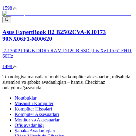
1598
Asus ExpertBook B2 B2502CVA-KJ0173
90NX06F1-M00620
i7-1360P | 16GB DDR5 RAM | 512GB SSD | Iris Xe | 15.6″ FHD |
60Hz
1498
Texnologiya məhsulları, mobil və kompüter aksesuarları, müşahidə
sistemləri və şəbəkə avadanlıqları – hamısı Checkit.az
onlayn mağazasında.
Noutbuklar
Masaüstü Komputer
Kompüter Hissələri
Kompüter Aksesuarları
Monitor və Aksesuarlar
Ofis avadanlığı
Şəbəkə Avadanlıqları