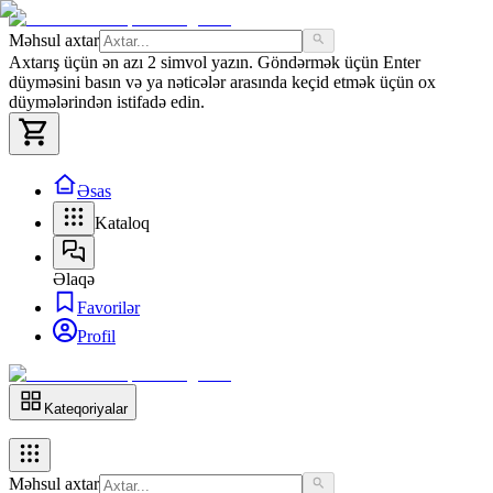
Məhsul axtar
Axtarış üçün ən azı 2 simvol yazın. Göndərmək üçün Enter
düyməsini basın və ya nəticələr arasında keçid etmək üçün ox
düymələrindən istifadə edin.
Əsas
Kataloq
Əlaqə
Favorilər
Profil
Kateqoriyalar
Məhsul axtar