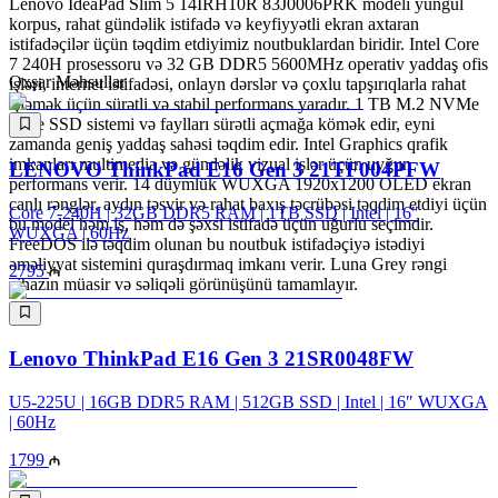
Lenovo IdeaPad Slim 5 14IRH10R 83J0006PRK modeli yüngül
korpus, rahat gündəlik istifadə və keyfiyyətli ekran axtaran
istifadəçilər üçün təqdim etdiyimiz noutbuklardan biridir. Intel Core
7 240H prosessoru və 32 GB DDR5 5600MHz operativ yaddaş ofis
Oxşar Məhsullar
işləri, internet istifadəsi, onlayn dərslər və çoxlu tapşırıqlarla rahat
işləmək üçün sürətli və stabil performans yaradır. 1 TB M.2 NVMe
PCIe SSD sistemi və faylları sürətli açmağa kömək edir, eyni
zamanda geniş yaddaş sahəsi təqdim edir. Intel Graphics qrafik
imkanları multimedia və gündəlik vizual işlər üçün uyğun
LENOVO ThinkPad E16 Gen 3 21TF004PFW
performans verir. 14 düymlük WUXGA 1920x1200 OLED ekran
canlı rənglər, aydın təsvir və rahat baxış təcrübəsi təqdim etdiyi üçün
Core 7-240H | 32GB DDR5 RAM | 1TB SSD | Intel | 16″
bu model həm iş, həm də şəxsi istifadə üçün uğurlu seçimdir.
WUXGA | 60Hz
FreeDOS ilə təqdim olunan bu noutbuk istifadəçiyə istədiyi
əməliyyat sistemini quraşdırmaq imkanı verir. Luna Grey rəngi
2795
cihazın müasir və səliqəli görünüşünü tamamlayır.
Lenovo ThinkPad E16 Gen 3 21SR0048FW
U5-225U | 16GB DDR5 RAM | 512GB SSD | Intel | 16″ WUXGA
| 60Hz
1799