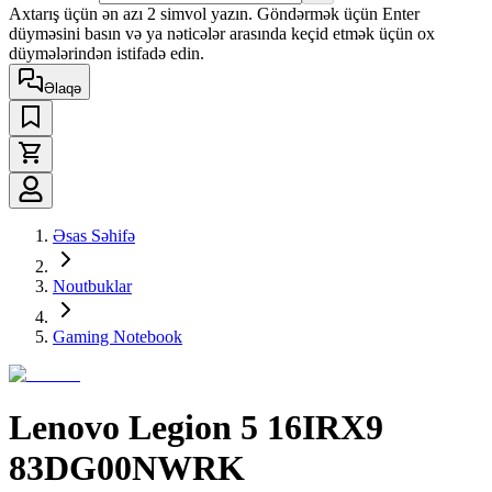
Axtarış üçün ən azı 2 simvol yazın. Göndərmək üçün Enter
düyməsini basın və ya nəticələr arasında keçid etmək üçün ox
düymələrindən istifadə edin.
Əlaqə
Əsas Səhifə
Noutbuklar
Gaming Notebook
Lenovo Legion 5 16IRX9
83DG00NWRK