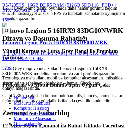
R5-7235HS | 16GB DDR5 RAM | 512GB SDD | 16" FHD+ |
165 Hz yenilənmə tezliyi oyunlarda daha hamar görüntü təqdim
RTX4050 6GB | 144Hz
edir. Bu xüsusiyyət xüsusilə FPS və hərəkətli səhnələrdə oyunçulara
üstünlük qazandırır.
1589
Lenovo Legion 5 16IRX9 83DG00NWRK
Dizayn və Daşınma Rahatlığı
Lenovo Legion Pro 5 16IRX9 83DF00LVRK
Yüngül Korpus və Luna Grey Rəngi ilə Premium
i7-14700HX | 16GB DDR5 RAM | 1TB SSD | RTX4060 8GB |
Görünüş
16″ WQXGA | 165Hz
3739
Luna Grey rəngi və incə xətləri Lenovo Legion 5 16IRX9
83DG00NWRK modelinə premium və zərif görünüş qazandırır.
Texnologiya məhsulları, mobil və kompüter aksesuarları, müşahidə
sistemləri və şəbəkə avadanlıqları – hamısı Checkit.az
Praktiklik və Mobil İstifadə üçün Uyğun Çəki
onlayn mağazasında.
Cəmi 2.36 kq çəkisi ilə bu noutbuk həm ofis, həm ev, həm də səfər
Noutbuklar
üçün rahat daşınır və gündəlik istifadədə çeviklik təmin edir.
Masaüstü Komputer
Kompüter Hissələri
Zəmanət və Etibarlılıq
Kompüter Aksesuarları
Monitor və Aksesuarlar
Ofis avadanlığı
12 Aylıq Rəsmi Zəmanət ilə Rahat İstifadə Təcrübəsi