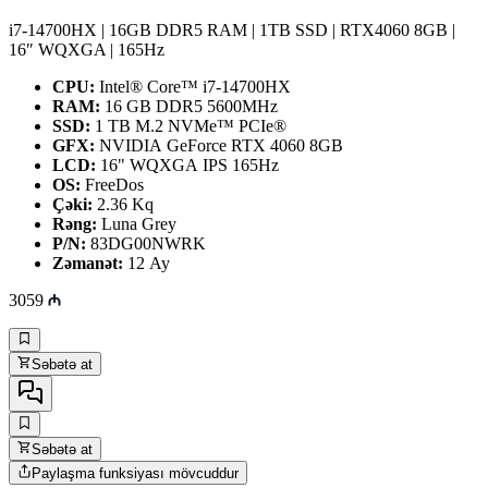
i7-14700HX | 16GB DDR5 RAM | 1TB SSD | RTX4060 8GB |
16″ WQXGA | 165Hz
CPU:
Intel® Core™ i7-14700HX
RAM:
16 GB DDR5 5600MHz
SSD:
1 TB M.2 NVMe™ PCIe®
GFX:
NVIDIA GeForce RTX 4060 8GB
LCD:
16" WQXGA IPS 165Hz
OS:
FreeDos
Çəki:
2.36 Kq
Rəng:
Luna Grey
P/N:
83DG00NWRK
Zəmanət:
12 Ay
3059
Səbətə at
Səbətə at
Paylaşma funksiyası mövcuddur