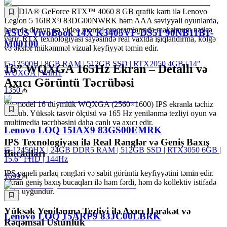
NVIDIA® GeForce RTX™ 4060 8 GB qrafik kartı ilə Lenovo
Legion 5 16IRX9 83DG00NWRK həm AAA səviyyəli oyunlarda,
həm də dizayn və video montaj proqramlarında maksimum nəticə
ASUS VivoBook 14X K3405VF-DS51 90NB11B1-
verir. RTX texnologiyası sayəsində real vaxtda işıqlandırma, kölgə
M00100
və əkslər mükəmməl vizual keyfiyyət təmin edir.
i5-13500H | 8GB RAM | 512GB SSD | RTX2050 4GB | 14″
16” WQXGA 165Hz Ekran – Detallı və
WUXGA | Win11
Axıcı Görüntü Təcrübəsi
1350
Bu model 16 düymlük WQXGA (2560×1600) IPS ekranla təchiz
olunub. Yüksək təsvir ölçüsü və 165 Hz yenilənmə tezliyi oyun və
multimedia təcrübəsini daha canlı və axıcı edir.
Lenovo LOQ 15IAX9 83GS00EMRK
IPS Texnologiyası ilə Real Rənglər və Geniş Baxış
i5-12450HX | 24GB DDR5 RAM | 512GB SSD | RTX3050 6GB |
Bucaqları
15.6″ FHD | 144Hz
IPS paneli parlaq rəngləri və sabit görüntü keyfiyyətini təmin edir.
1699
Ekran geniş baxış bucaqları ilə həm fərdi, həm də kollektiv istifadə
üçün uyğundur.
Yüksək Yenilənmə Tezliyi ilə Axıcı Hərəkət və
Lenovo LOQ 15ARP9 83JC00LBRK
Rəqəmsal Üstünlük