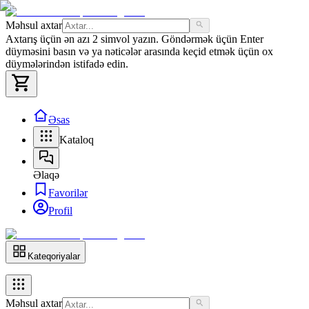
Məhsul axtar
Axtarış üçün ən azı 2 simvol yazın. Göndərmək üçün Enter
düyməsini basın və ya nəticələr arasında keçid etmək üçün ox
düymələrindən istifadə edin.
Əsas
Kataloq
Əlaqə
Favorilər
Profil
Kateqoriyalar
Məhsul axtar