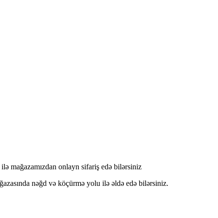
 mağazamızdan onlayn sifariş edə bilərsiniz
nda nəğd və köçürmə yolu ilə əldə edə bilərsiniz.