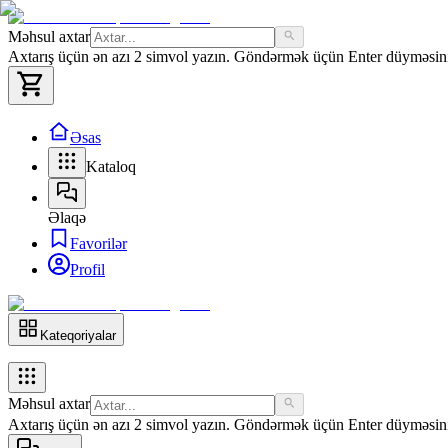
Məhsul axtar
Axtarış üçün ən azı 2 simvol yazın. Göndərmək üçün Enter düyməsini 
Əsas
Kataloq
Əlaqə
Favorilər
Profil
Kateqoriyalar
Məhsul axtar
Axtarış üçün ən azı 2 simvol yazın. Göndərmək üçün Enter düyməsini 