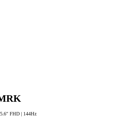
EMRK
5.6″ FHD | 144Hz