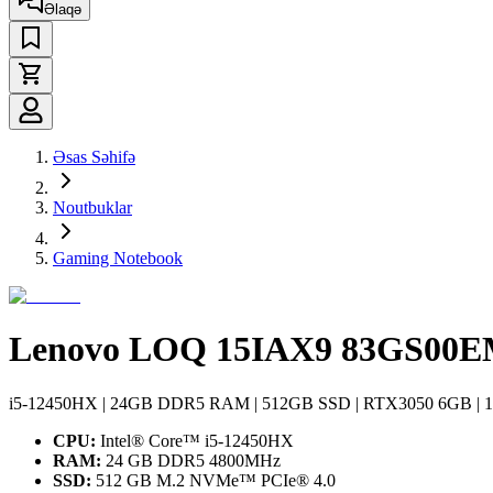
Əlaqə
Əsas Səhifə
Noutbuklar
Gaming Notebook
Lenovo LOQ 15IAX9 83GS00
i5-12450HX | 24GB DDR5 RAM | 512GB SSD | RTX3050 6GB | 1
CPU:
Intel® Core™ i5-12450HX
RAM:
24 GB DDR5 4800MHz
SSD:
512 GB M.2 NVMe™ PCIe® 4.0