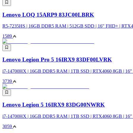
Lenovo LOQ 15ARP9 83JC00LBRK
R5-7235HS | 16GB DDR5 RAM | 512GB SDD | 16" FHD+ | RTX4
1589
Lenovo Legion Pro 5 16IRX9 83DF00LVRK
i7-14700HX | 16GB DDR5 RAM | 1TB SSD | RTX4060 8GB | 16
3739
Lenovo Legion 5 16IRX9 83DG00NWRK
i7-14700HX | 16GB DDR5 RAM | 1TB SSD | RTX4060 8GB | 16
3059