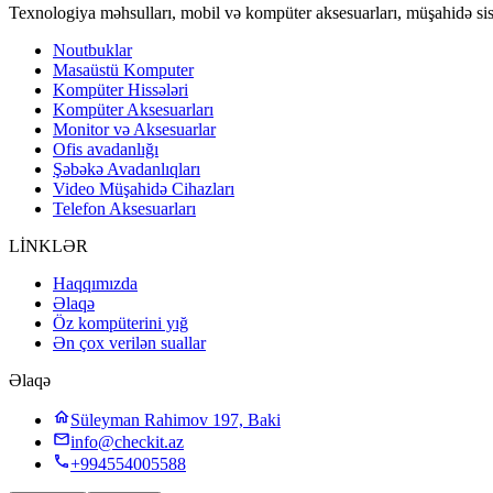
Texnologiya məhsulları, mobil və kompüter aksesuarları, müşahidə sis
Noutbuklar
Masaüstü Komputer
Kompüter Hissələri
Kompüter Aksesuarları
Monitor və Aksesuarlar
Ofis avadanlığı
Şəbəkə Avadanlıqları
Video Müşahidə Cihazları
Telefon Aksesuarları
LİNKLƏR
Haqqımızda
Əlaqə
Öz kompüterini yığ
Ən çox verilən suallar
Əlaqə
Süleyman Rahimov 197, Baki
info@checkit.az
+994554005588