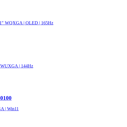
.1″ WQXGA | OLED | 165Hz
" WUXGA | 144Hz
0100
A | Win11