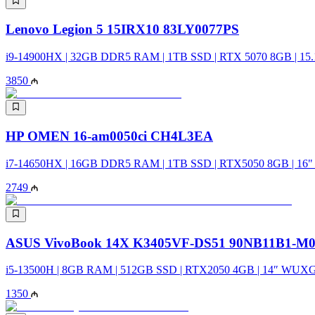
Lenovo Legion 5 15IRX10 83LY0077PS
i9-14900HX | 32GB DDR5 RAM | 1TB SSD | RTX 5070 8GB | 15
3850
HP OMEN 16-am0050ci CH4L3EA
i7-14650HX | 16GB DDR5 RAM | 1TB SSD | RTX5050 8GB | 16
2749
ASUS VivoBook 14X K3405VF-DS51 90NB11B1-M0
i5-13500H | 8GB RAM | 512GB SSD | RTX2050 4GB | 14″ WUXG
1350