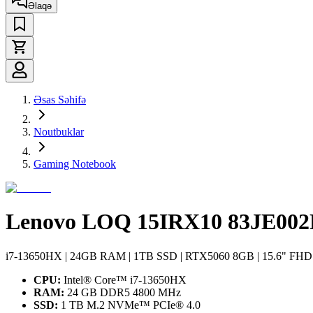
Əlaqə
Əsas Səhifə
Noutbuklar
Gaming Notebook
Lenovo LOQ 15IRX10 83JE00
i7-13650HX | 24GB RAM | 1TB SSD | RTX5060 8GB | 15.6" FHD 
CPU:
Intel® Core™ i7-13650HX
RAM:
24 GB DDR5 4800 MHz
SSD:
1 TB M.2 NVMe™ PCIe® 4.0