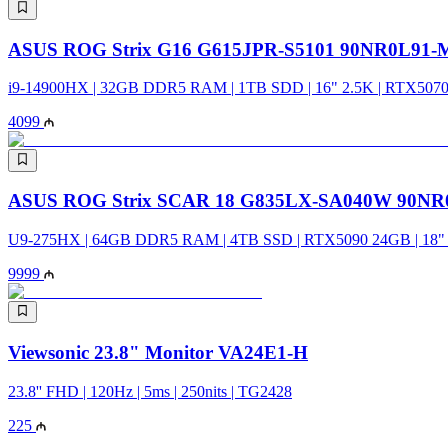
ASUS ROG Strix G16 G615JPR-S5101 90NR0L91-
i9-14900HX | 32GB DDR5 RAM | 1TB SDD | 16" 2.5K | RTX5070
4099
ASUS ROG Strix SCAR 18 G835LX-SA040W 90NR
U9-275HX | 64GB DDR5 RAM | 4TB SSD | RTX5090 24GB | 18" 2
9999
Viewsonic 23.8" Monitor VA24E1-H
23.8'' FHD | 120Hz | 5ms | 250nits | TG2428
225