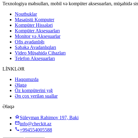
Texnologiya məhsulları, mobil və kompüter aksesuarları, müşahidə sis
Noutbuklar
Masaüstü Komputer
Kompüter Hissələri
Kompüter Aksesuarları
Monitor və Aksesuarlar
Ofis avadanlığı
Şəbəkə Avadanlıqları
Video Müşahidə Cihazları
Telefon Aksesuarları
LİNKLƏR
Haqqımızda
Əlaqə
Öz kompüterini yığ
Ən çox verilən suallar
Əlaqə
Süleyman Rahimov 197, Baki
info@checkit.az
+994554005588