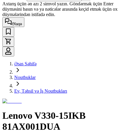
Axtarış üçün ən azı 2 simvol yazın. Göndərmək üçün Enter
düyməsini basın və ya nəticələr arasında keçid etmək üçün ox
düymələrindən istifadə edin.
Əlaqə
Əsas Səhifə
Noutbuklar
Ev, Təhsil və İş Noutbukları
Lenovo V330-15IKB
81AX001DUA