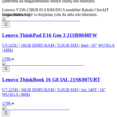
çatdırılma ilə mağazamızdan onlayn sifariş edə bilərsiniz.
Lenovo V330-15IKB 81AX001DUA modelini Bakıda CheckIT
mağazasında nəğd və köçürmə yolu ilə əldə edə bilərsiniz.
Oxşar Məhsullar
Lenovo ThinkPad E16 Gen 3 21SR0048FW
U5-225U | 16GB DDR5 RAM | 512GB SSD | Intel | 16″ WUXGA
| 60Hz
1799
Lenovo ThinkBook 16 G8 IAL 21SK007URT
U7-225H | 16GB DDR5 RAM | 512GB SSD | Arc 140T | 16"
WUXGA | 60Hz
1799