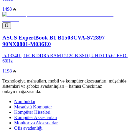
1498
ASUS ExpertBook B1 B1503CVA-S72897
90NX0801-M036E0
i5-1334U | 16GB DDR5 RAM | 512GB SSD | UHD | 15.6″ FHD |
60Hz
1198
Texnologiya məhsulları, mobil və kompüter aksesuarları, müşahidə
sistemləri və şəbəkə avadanlıqları – hamısı Checkit.az
onlayn mağazasında.
Noutbuklar
Masaüstü Komputer
Kompüter Hissələri
Kompüter Aksesuarları
Monitor və Aksesuarlar
Ofis avadanlığı