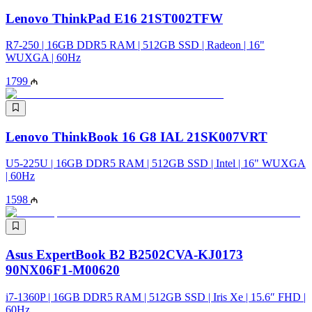
Lenovo ThinkPad E16 21ST002TFW
R7-250 | 16GB DDR5 RAM | 512GB SSD | Radeon | 16"
WUXGA | 60Hz
1799
Lenovo ThinkBook 16 G8 IAL 21SK007VRT
U5-225U | 16GB DDR5 RAM | 512GB SSD | Intel | 16" WUXGA
| 60Hz
1598
Asus ExpertBook B2 B2502CVA-KJ0173
90NX06F1-M00620
i7-1360P | 16GB DDR5 RAM | 512GB SSD | Iris Xe | 15.6″ FHD |
60Hz