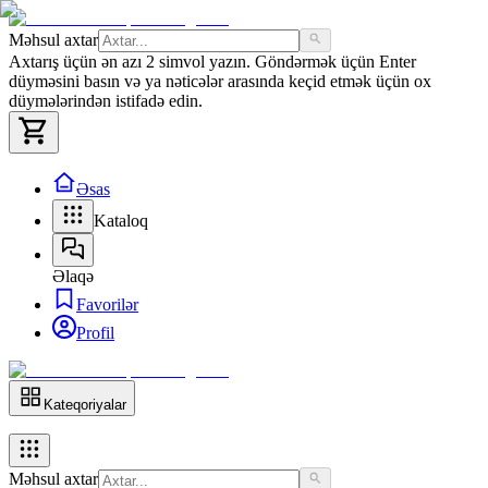
Məhsul axtar
Axtarış üçün ən azı 2 simvol yazın. Göndərmək üçün Enter
düyməsini basın və ya nəticələr arasında keçid etmək üçün ox
düymələrindən istifadə edin.
Əsas
Kataloq
Əlaqə
Favorilər
Profil
Kateqoriyalar
Məhsul axtar