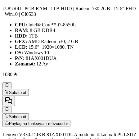
i7-8550U | 8GB RAM | 1TB HDD | Radeon 530 2GB | 15.6" FHD
| Win10 | CI0533
CPU:
Intel® Core™ i7-8550U
RAM:
8 GB DDR4
HDD:
1TB
GFX:
AMD Radeon 530, 2 GB
LCD:
15.6″, 1920×1080, TN
OS:
Windows 10
P/N:
81AX001DUA
Zəmanət:
12 Ay
1080
Səbətə at
Səbətə at
Paylaşma funksiyası mövcuddur
Lenovo V330-15IKB 81AX001DUA modelini ölkədaxili PULSUZ