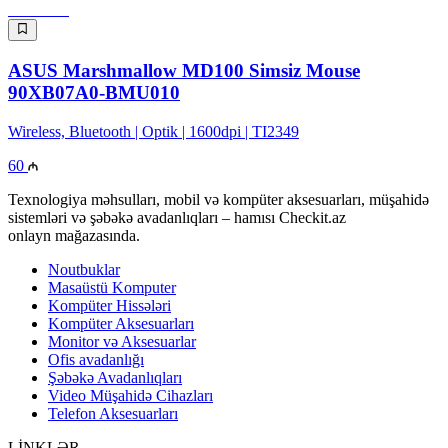
ASUS Marshmallow MD100 Simsiz Mouse
90XB07A0-BMU010
Wireless, Bluetooth | Optik | 1600dpi | TI2349
60
Texnologiya məhsulları, mobil və kompüter aksesuarları, müşahidə
sistemləri və şəbəkə avadanlıqları – hamısı Checkit.az
onlayn mağazasında.
Noutbuklar
Masaüstü Komputer
Kompüter Hissələri
Kompüter Aksesuarları
Monitor və Aksesuarlar
Ofis avadanlığı
Şəbəkə Avadanlıqları
Video Müşahidə Cihazları
Telefon Aksesuarları
LİNKLƏR