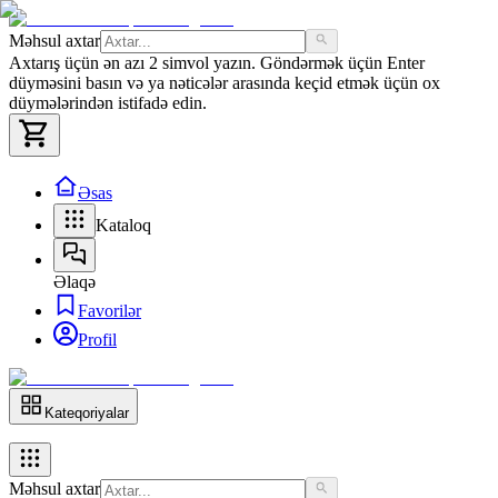
Məhsul axtar
Axtarış üçün ən azı 2 simvol yazın. Göndərmək üçün Enter
düyməsini basın və ya nəticələr arasında keçid etmək üçün ox
düymələrindən istifadə edin.
Əsas
Kataloq
Əlaqə
Favorilər
Profil
Kateqoriyalar
Məhsul axtar