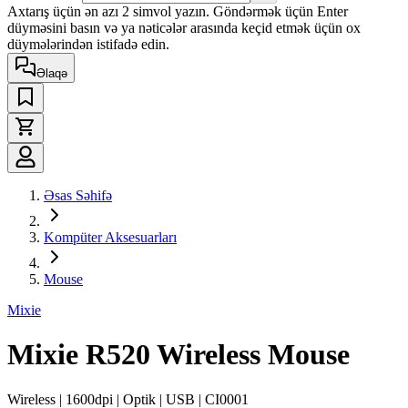
Axtarış üçün ən azı 2 simvol yazın. Göndərmək üçün Enter
düyməsini basın və ya nəticələr arasında keçid etmək üçün ox
düymələrindən istifadə edin.
Əlaqə
Əsas Səhifə
Kompüter Aksesuarları
Mouse
Mixie
Mixie R520 Wireless Mouse
Wireless | 1600dpi | Optik | USB | CI0001