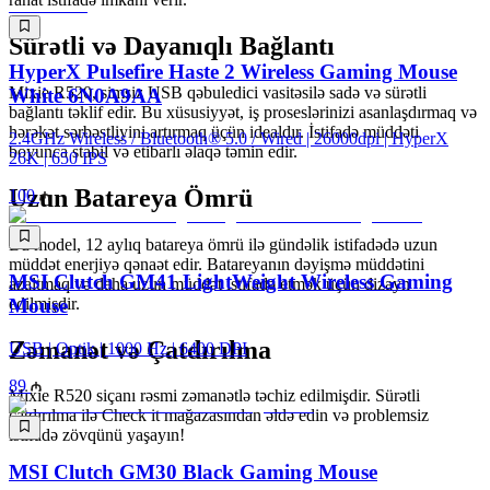
Sürətli və Dayanıqlı Bağlantı
HyperX Pulsefire Haste 2 Wireless Gaming Mouse
Mixie R520, simsiz USB qəbuledici vasitəsilə sadə və sürətli
White 6N0A9AA
bağlantı təklif edir. Bu xüsusiyyət, iş proseslərinizi asanlaşdırmaq və
hərəkət sərbəstliyini artırmaq üçün idealdır. İstifadə müddəti
2.4GHz Wireless / Bluetooth® 5.0 / Wired | 26000dpi | HyperX
boyunca stabil və etibarlı əlaqə təmin edir.
26K | 650 IPS
Uzun Batareya Ömrü
100
Bu model, 12 aylıq batareya ömrü ilə gündəlik istifadədə uzun
müddət enerjiyə qənaət edir. Batareyanın dəyişmə müddətini
MSI Clutch GM41 LightWeight Wireless Gaming
azaltmaq və daha uzun müddət istifadə etmək üçün dizayn
edilmişdir.
Mouse
Zəmanət və Çatdırılma
USB | Optik | 1000 Hz | 6400 DPI
89
Mixie R520 siçanı rəsmi zəmanətlə təchiz edilmişdir. Sürətli
çatdırılma ilə Check it mağazasından əldə edin və problemsiz
istifadə zövqünü yaşayın!
MSI Clutch GM30 Black Gaming Mouse