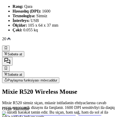
Rəng:
Qara
Həssaslıq (DPI):
1600
Texnologiya:
Simsiz
İnterfeys:
USB
Ölçülər:
105 x 64 x 37 mm
Çəki:
0.055 kq
20
Səbətə at
Səbətə at
Paylaşma funksiyası mövcuddur
Mixie R520 Wireless Mouse
Mixie R520 simsiz siçan, müasir istifadənin ehtiyaclarına cavab
verən erqonomik dizaynı ilə fərqlənir. 1600 DPI sensitivliyi ilə dəqiq
Oxşar Məhsullar
və sürətli hərəkət təmin edir. Bu siçan, həm sağ, həm də sol əl ilə
rahat istifadə imkanı verir.