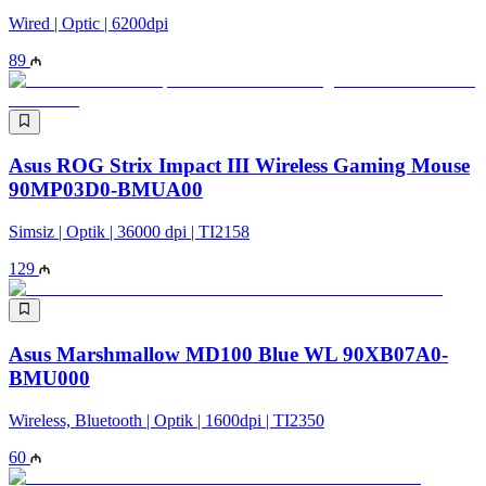
Wired | Optic | 6200dpi
89
Asus ROG Strix Impact III Wireless Gaming Mouse
90MP03D0-BMUA00
Simsiz | Optik | 36000 dpi | TI2158
129
Asus Marshmallow MD100 Blue WL 90XB07A0-
BMU000
Wireless, Bluetooth | Optik | 1600dpi | TI2350
60