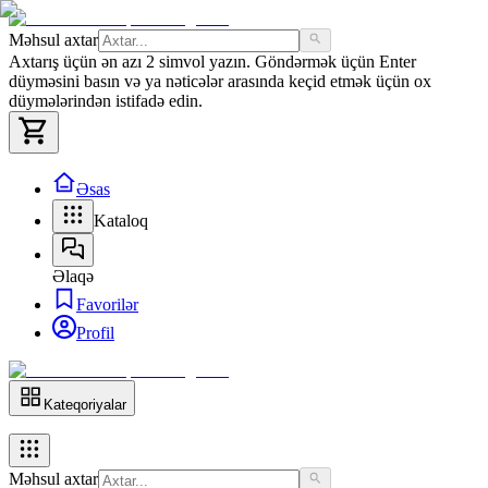
Məhsul axtar
Axtarış üçün ən azı 2 simvol yazın. Göndərmək üçün Enter
düyməsini basın və ya nəticələr arasında keçid etmək üçün ox
düymələrindən istifadə edin.
Əsas
Kataloq
Əlaqə
Favorilər
Profil
Kateqoriyalar
Məhsul axtar