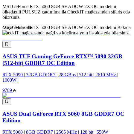
MSI GeForce RTX 5060 8GB SHADOW 2X OC modelini
ölkədaxili PULSUZ çatdırılma ilə CheckIT mağazsından sifariş edə
bilərsiniz.
MSI GeForce RTX 5060 8GB SHADOW 2X OC modelini Bakıda
Oxşar Məhsullar
CheckIT mağazasında nəğd və köçürmə yolu ilə əldə edə bilərsiniz.
ASUS TUF Gaming GeForce RTX™ 5090 32GB
(512-bit) GDDR7 OC Edition
RTX 5090 | 32GB GDDR7 | 28 GBps | 512 bit | 2610 MHz |
1000W |
9789
ASUS Dual GeForce RTX 5060 8GB GDDR7 OC
Edition
RTX 5060 | 8GB GDDR7 | 2565 MHz | 128 bit | 550W