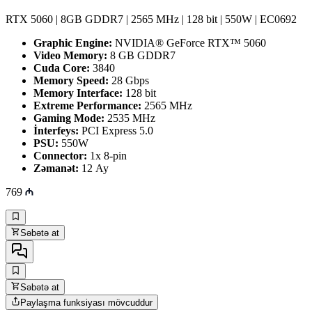
RTX 5060 | 8GB GDDR7 | 2565 MHz | 128 bit | 550W | EC0692
Graphic Engine:
NVIDIA® GeForce RTX™ 5060
Video Memory:
8 GB GDDR7
Cuda Core:
3840
Memory Speed:
28 Gbps
Memory Interface:
128 bit
Extreme Performance:
2565 MHz
Gaming Mode:
2535 MHz
İnterfeys:
PCI Express 5.0
PSU:
550W
Connector:
1x 8-pin
Zəmanət:
12 Ay
769
Səbətə at
Səbətə at
Paylaşma funksiyası mövcuddur