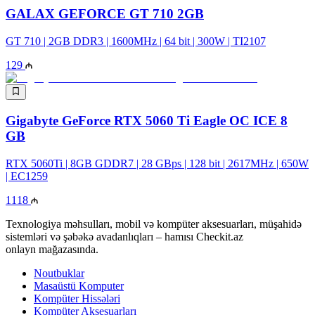
GALAX GEFORCE GT 710 2GB
GT 710 | 2GB DDR3 | 1600MHz | 64 bit | 300W | TI2107
129
Gigabyte GeForce RTX 5060 Ti Eagle OC ICE 8
GB
RTX 5060Ti | 8GB GDDR7 | 28 GBps | 128 bit | 2617MHz | 650W
| EC1259
1118
Texnologiya məhsulları, mobil və kompüter aksesuarları, müşahidə
sistemləri və şəbəkə avadanlıqları – hamısı Checkit.az
onlayn mağazasında.
Noutbuklar
Masaüstü Komputer
Kompüter Hissələri
Kompüter Aksesuarları