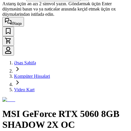
Axtarış üçün ən azı 2 simvol yazın. Göndərmək üçün Enter
düyməsini basın və ya nəticələr arasında keçid etmək üçün ox
düymələrindən istifadə edin.
Əlaqə
Əsas Səhifə
Kompüter Hissələri
Video Kart
MSI GeForce RTX 5060 8GB
SHADOW 2X OC