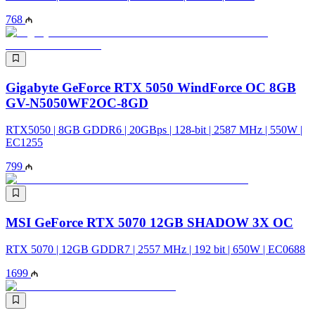
768
Gigabyte GeForce RTX 5050 WindForce OC 8GB
GV-N5050WF2OC-8GD
RTX5050 | 8GB GDDR6 | 20GBps | 128-bit | 2587 MHz | 550W |
EC1255
799
MSI GeForce RTX 5070 12GB SHADOW 3X OC
RTX 5070 | 12GB GDDR7 | 2557 MHz | 192 bit | 650W | EC0688
1699