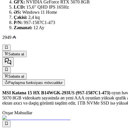
GFX:
NVIDIA GeForce RTX 5070 8GB
LCD:
15,6" QHD IPS 165Hz
ƏS:
Windows 11 Home
Çəkisi:
2,4 kq
P/N:
9S7-1587C1-473
Zəmanət:
12 Ay
2949
Səbətə at
Səbətə at
Paylaşma funksiyası mövcuddur
MSI Katana 15 HX B14WGK-293US (9S7-1587C1-473)
oyun həvə
5070 8GB videokartı sayəsində ən yeni AAA oyunları yüksək qrafi
ekran axıcı və dəqiq görüntü təqdim edir, 1TB NVMe SSD isə yüksək 
Oxşar Məhsullar