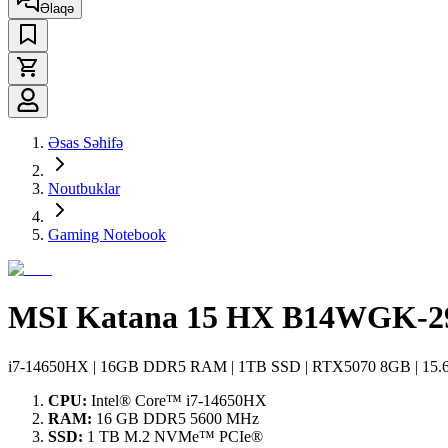
Əlaqə
Əsas Səhifə
Noutbuklar
Gaming Notebook
MSI Katana 15 HX B14WGK-29
i7-14650HX | 16GB DDR5 RAM | 1TB SSD | RTX5070 8GB | 15.6"
CPU:
Intel® Core™ i7-14650HX
RAM:
16 GB DDR5 5600 MHz
SSD:
1 TB M.2 NVMe™ PCIe®