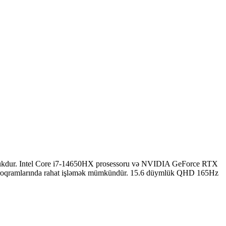
utbukdur. Intel Core i7-14650HX prosessoru və NVIDIA GeForce RTX
 proqramlarında rahat işləmək mümkündür. 15.6 düymlük QHD 165Hz