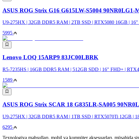
ASUS ROG Strix G16 G615LW-S5004 90NR0LG1-
U9-275HX | 32GB DDR5 RAM | 2TB SSD | RTX5080 16GB | 16" 
5995
Lenovo LOQ 15ARP9 83JC00LBRK
R5-7235HS | 16GB DDR5 RAM | 512GB SDD | 16" FHD+ | RTX4
1589
ASUS ROG Strix SCAR 18 G835LR-SA005 90NR0
U9-275HX | 32GB DDR5 RAM | 1TB SSD | RTX5070Ti 12GB | 18"
6295
Texnologiya məhsulları, mobil və kompüter aksesuarları, müşahidə sis