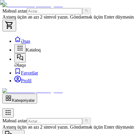
Məhsul axtar
Axtarış üçün ən azı 2 simvol yazın. Göndərmək üçün Enter düyməsini 
Əsas
Kataloq
Əlaqə
Favorilər
Profil
Kateqoriyalar
Məhsul axtar
Axtarış üçün ən azı 2 simvol yazın. Göndərmək üçün Enter düyməsini 