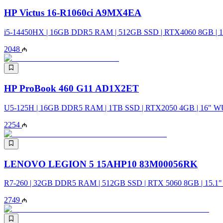
HP Victus 16-R1060ci A9MX4EA
i5-14450HX | 16GB DDR5 RAM | 512GB SSD | RTX4060 8GB | 1
2048
HP ProBook 460 G11 AD1X2ET
U5-125H | 16GB DDR5 RAM | 1TB SSD | RTX2050 4GB | 16" 
2254
LENOVO LEGION 5 15AHP10 83M00056RK
R7-260 | 32GB DDR5 RAM | 512GB SSD | RTX 5060 8GB | 15.
2749