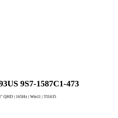
3US 9S7-1587C1-473
 QHD | 165Hz | Win11 | TI1635