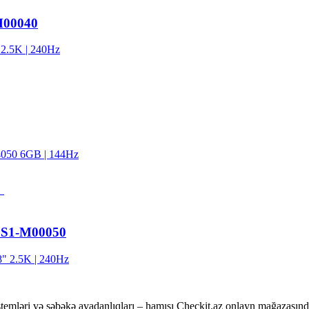
M00040
2.5K | 240Hz
050 6GB | 144Hz
LS1-M00050
 2.5K | 240Hz
temləri və şəbəkə avadanlıqları – hamısı Checkit.az onlayn mağazasınd