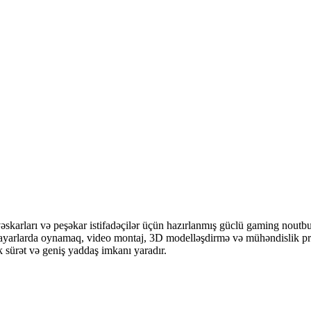
skarları və peşəkar istifadəçilər üçün hazırlanmış güclü gaming no
k ayarlarda oynamaq, video montaj, 3D modelləşdirmə və mühəndislik
sürət və geniş yaddaş imkanı yaradır.