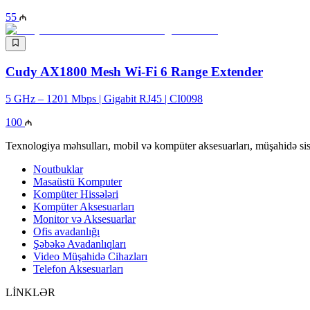
55
Cudy AX1800 Mesh Wi-Fi 6 Range Extender
5 GHz – 1201 Mbps | Gigabit RJ45 | CI0098
100
Texnologiya məhsulları, mobil və kompüter aksesuarları, müşahidə sis
Noutbuklar
Masaüstü Komputer
Kompüter Hissələri
Kompüter Aksesuarları
Monitor və Aksesuarlar
Ofis avadanlığı
Şəbəkə Avadanlıqları
Video Müşahidə Cihazları
Telefon Aksesuarları
LİNKLƏR