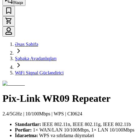
Əlaqə
Əsas Səhifə
Şəbəkə Avadanlıqları
WiFi Siqnal Gücləndirici
Pix-Link WR09 Repeater
2.4/5GHz | 10/100Mbps | WPS | CI0624
Standartlar:
IEEE 802.11n, IEEE 802.11g, IEEE 802.11b
Portlar:
1× WAN/LAN 10/100Mbps, 1× LAN 10/100Mbps
İdarəetmə:
WPS və sıfırlama düymələri