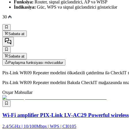
Funksiya:
Router, siqnal gücləndirici, AP və WISP
İndikasiya:
Güc, WPS və siqnal gücləndirici göstəricilər
30
Səbətə at
Səbətə at
Paylaşma funksiyası mövcuddur
Pix-Link WR09 Repeater modelini ölkədaxili çatdırılma ilə CheckIT ma
Pix-Link WR09 Repeater modelini Bakıda CheckIT mağazasında nnəğd 
Oxşar Məhsullar
Wi-Fi amplifier PIX-Link LV-AC29 Powerful wireless
2.4/5GHz | 10/100Mbps | WPS | CI0105