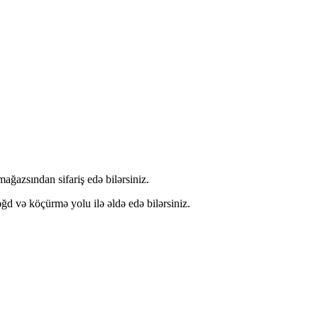
ğazsından sifariş edə bilərsiniz.
və köçürmə yolu ilə əldə edə bilərsiniz.