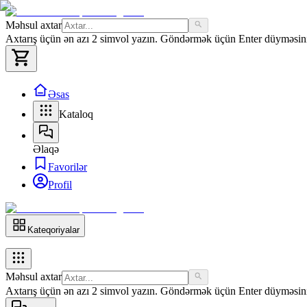
Məhsul axtar
Axtarış üçün ən azı 2 simvol yazın. Göndərmək üçün Enter düyməsini 
Əsas
Kataloq
Əlaqə
Favorilər
Profil
Kateqoriyalar
Məhsul axtar
Axtarış üçün ən azı 2 simvol yazın. Göndərmək üçün Enter düyməsini 