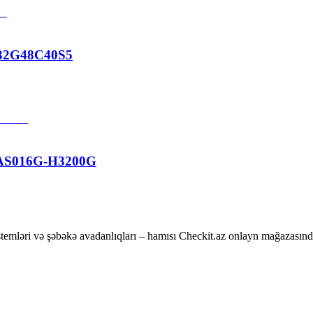
32G48C40S5
AS016G-H3200G
temləri və şəbəkə avadanlıqları – hamısı Checkit.az onlayn mağazasınd