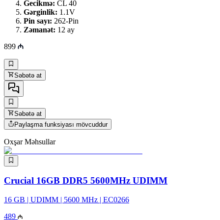
Gecikmə:
CL 40
Gərginlik:
1.1V
Pin sayı:
262-Pin
Zəmanət:
12 ay
899
Səbətə at
Səbətə at
Paylaşma funksiyası mövcuddur
Oxşar Məhsullar
Crucial 16GB DDR5 5600MHz UDIMM
16 GB | UDIMM | 5600 MHz | EC0266
489