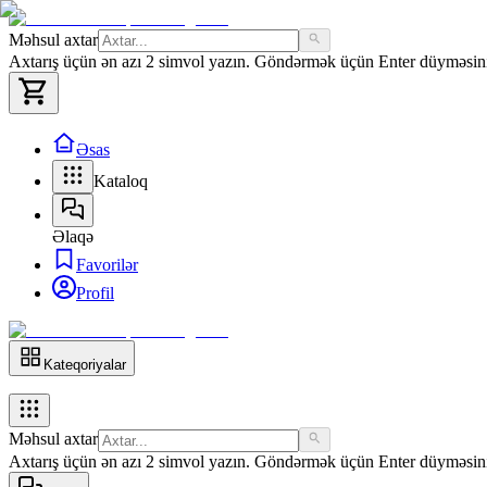
Məhsul axtar
Axtarış üçün ən azı 2 simvol yazın. Göndərmək üçün Enter düyməsini 
Əsas
Kataloq
Əlaqə
Favorilər
Profil
Kateqoriyalar
Məhsul axtar
Axtarış üçün ən azı 2 simvol yazın. Göndərmək üçün Enter düyməsini 