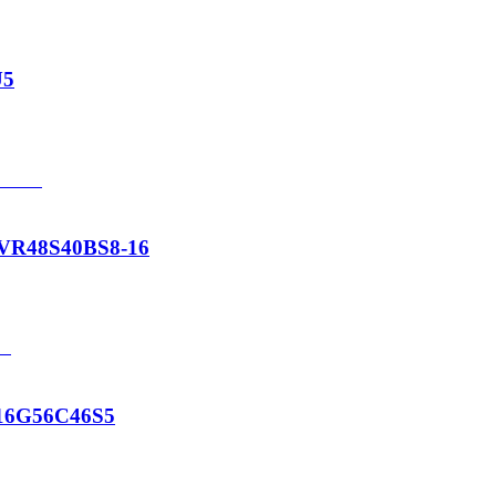
U5
VR48S40BS8-16
16G56C46S5