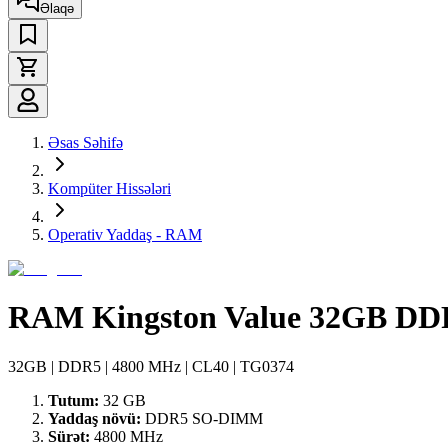
Əlaqə
Əsas Səhifə
Kompüter Hissələri
Operativ Yaddaş - RAM
RAM Kingston Value 32GB D
32GB | DDR5 | 4800 MHz | CL40 | TG0374
Tutum:
32 GB
Yaddaş növü:
DDR5 SO-DIMM
Sürət:
4800 MHz