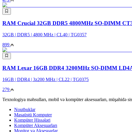
RAM Crucial 32GB DDR5 4800MHz SO-DIMM CT
32GB | DDR5 | 4800 MHz | CL40 | TG0357
899
RAM Lexar 16GB DDR4 3200MHz SO-DIMM LD4
16GB | DDR4 | 3z200 MHz | CL22 | TG0375
279
Texnologiya məhsulları, mobil və kompüter aksesuarları, müşahidə sis
Noutbuklar
Masaüstü Komputer
Kompüter Hissələri
Kompüter Aksesuarları
Monitor və Aksesuarlar