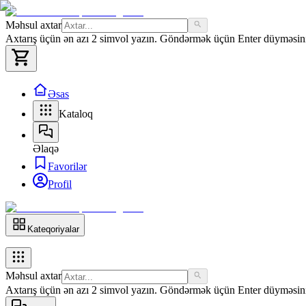
Məhsul axtar
Axtarış üçün ən azı 2 simvol yazın. Göndərmək üçün Enter düyməsini 
Əsas
Kataloq
Əlaqə
Favorilər
Profil
Kateqoriyalar
Məhsul axtar
Axtarış üçün ən azı 2 simvol yazın. Göndərmək üçün Enter düyməsini 