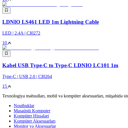
LDNIO LS461 LED 1m Lightning Cable
LED | 2.4A | CI0272
10
Kabel USB Type-C to Type-C LDNIO LC101 1m
Type-C | USB 2.0 | CI0264
15
Texnologiya məhsulları, mobil və kompüter aksesuarları, müşahidə sis
Noutbuklar
Masaüstü Komputer
Kompüter Hissələri
Kompüter Aksesuarları
Monitor və Aksesuarlar