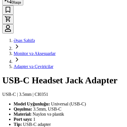
Əlaqə
Əsas Səhifə
Monitor və Aksesuarlar
Adapter və Çeviricilər
USB-C Headset Jack Adapter
USB-C | 3.5mm | CI0351
Model Uyğunluğu:
Universal (USB-C)
Qoşulma:
3.5mm, USB-C
Material:
Naylon və plastik
Port sayı:
1
Tip:
USB-C adapter