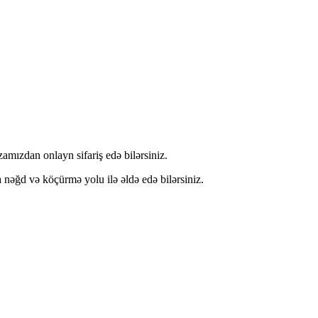
mızdan onlayn sifariş edə bilərsiniz.
ğd və köçürmə yolu ilə əldə edə bilərsiniz.