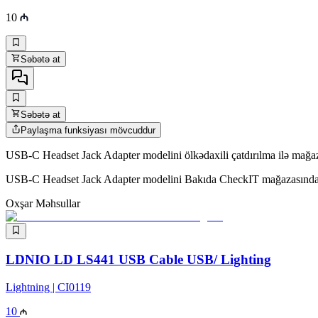
10
Səbətə at
Səbətə at
Paylaşma funksiyası mövcuddur
USB-C Headset Jack Adapter modelini ölkədaxili çatdırılma ilə mağaza
USB-C Headset Jack Adapter modelini Bakıda CheckIT mağazasında nə
Oxşar Məhsullar
LDNIO LD LS441 USB Cable USB/ Lighting
Lightning | CI0119
10