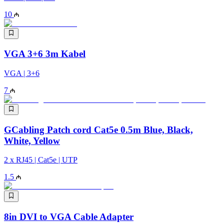
10
VGA 3+6 3m Kabel
VGA | 3+6
7
GCabling Patch cord Cat5e 0.5m Blue, Black,
White, Yellow
2 x RJ45 | Cat5e | UTP
1.5
8in DVI to VGA Cable Adapter