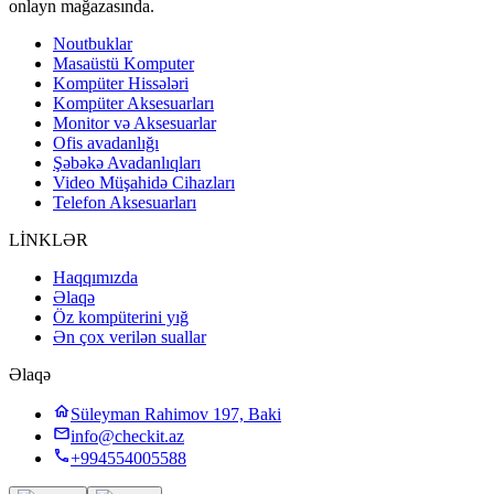
onlayn mağazasında.
Noutbuklar
Masaüstü Komputer
Kompüter Hissələri
Kompüter Aksesuarları
Monitor və Aksesuarlar
Ofis avadanlığı
Şəbəkə Avadanlıqları
Video Müşahidə Cihazları
Telefon Aksesuarları
LİNKLƏR
Haqqımızda
Əlaqə
Öz kompüterini yığ
Ən çox verilən suallar
Əlaqə
Süleyman Rahimov 197, Baki
info@checkit.az
+994554005588