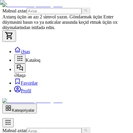
Məhsul axtar
Axtarış üçün ən azı 2 simvol yazın. Göndərmək üçün Enter
düyməsini basın və ya nəticələr arasında keçid etmək üçün ox
düymələrindən istifadə edin.
Əsas
Kataloq
Əlaqə
Favorilər
Profil
Kateqoriyalar
Məhsul axtar