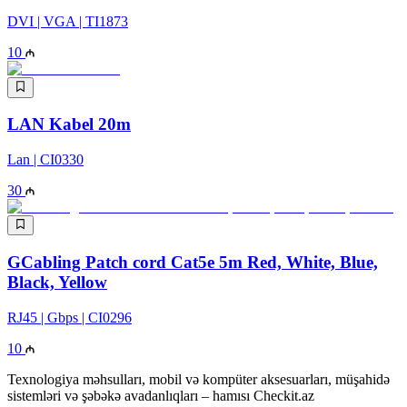
DVI | VGA | TI1873
10
LAN Kabel 20m
Lan | CI0330
30
GCabling Patch cord Cat5e 5m Red, White, Blue,
Black, Yellow
RJ45 | Gbps | CI0296
10
Texnologiya məhsulları, mobil və kompüter aksesuarları, müşahidə
sistemləri və şəbəkə avadanlıqları – hamısı Checkit.az