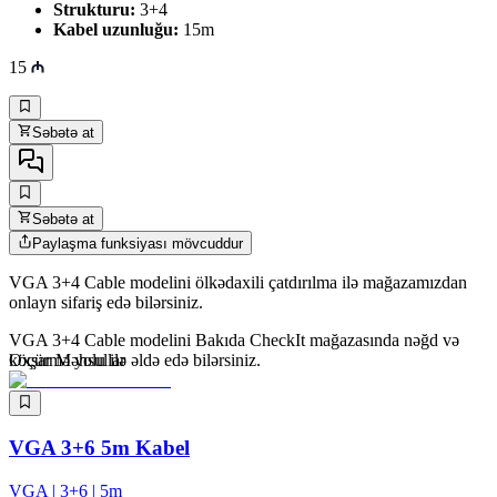
Strukturu:
3+4
Kabel uzunluğu:
15m
15
Səbətə at
Səbətə at
Paylaşma funksiyası mövcuddur
VGA 3+4 Cable modelini ölkədaxili çatdırılma ilə mağazamızdan
onlayn sifariş edə bilərsiniz.
VGA 3+4 Cable modelini Bakıda CheckIt mağazasında nəğd və
köçürmə yolu ilə əldə edə bilərsiniz.
Oxşar Məhsullar
VGA 3+6 5m Kabel
VGA | 3+6 | 5m