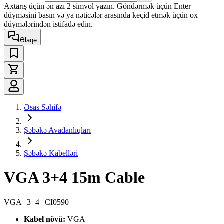
Axtarış üçün ən azı 2 simvol yazın. Göndərmək üçün Enter
düyməsini basın və ya nəticələr arasında keçid etmək üçün ox
düymələrindən istifadə edin.
Əlaqə
Əsas Səhifə
Şəbəkə Avadanlıqları
Şəbəkə Kabelləri
VGA 3+4 15m Cable
VGA | 3+4 | CI0590
Kabel növü:
VGA