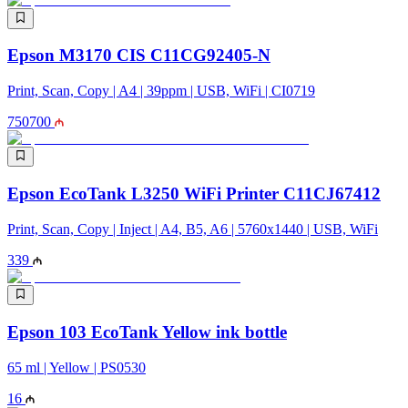
Epson M3170 CIS C11CG92405-N
Print, Scan, Copy | A4 | 39ppm | USB, WiFi | CI0719
750
700
Epson EcoTank L3250 WiFi Printer C11CJ67412
Print, Scan, Copy | Inject | A4, B5, A6 | 5760x1440 | USB, WiFi
339
Epson 103 EcoTank Yellow ink bottle
65 ml | Yellow | PS0530
16