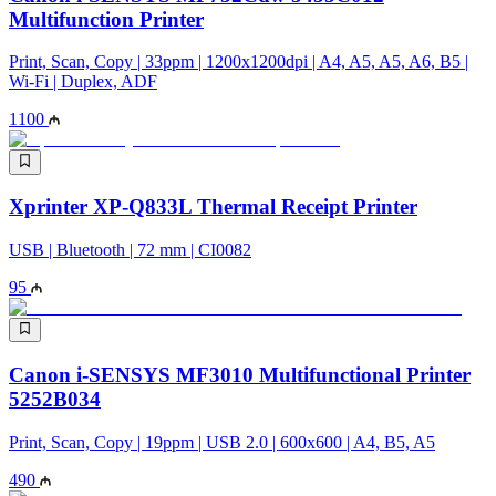
Multifunction Printer
Print, Scan, Copy | 33ppm | 1200x1200dpi | A4, A5, A5, A6, B5 |
Wi-Fi | Duplex, ADF
1100
Xprinter XP-Q833L Thermal Receipt Printer
USB | Bluetooth | 72 mm | CI0082
95
Canon i-SENSYS MF3010 Multifunctional Printer
5252B034
Print, Scan, Copy | 19ppm | USB 2.0 | 600x600 | A4, B5, A5
490