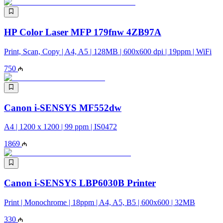
HP Color Laser MFP 179fnw 4ZB97A
Print, Scan, Copy | A4, A5 | 128MB | 600x600 dpi | 19ppm | WiFi
750
Canon i-SENSYS MF552dw
A4 | 1200 x 1200 | 99 ppm | IS0472
1869
Canon i-SENSYS LBP6030B Printer
Print | Monochrome | 18ppm | A4, A5, B5 | 600x600 | 32MB
330