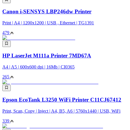
Canon i-SENSYS LBP246dw Printer
Print | A4 | 1200x1200 | USB , Ethernet | TG1391
479
HP LaserJet M111a Printer 7MD67A
A4 | A5 | 600x600 dpi | 16Mb | CI0365
265
Epson EcoTank L3250 WiFi Printer C11CJ67412
Print, Scan, Copy | Inject | A4, B5, A6 | 5760x1440 | USB, WiFi
339