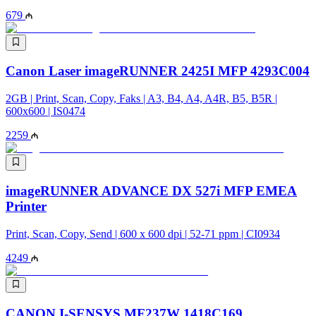
679
Canon Laser imageRUNNER 2425I MFP 4293C004
2GB | Print, Scan, Copy, Faks | A3, B4, A4, A4R, B5, B5R |
600x600 | IS0474
2259
imageRUNNER ADVANCE DX 527i MFP EMEA
Printer
Print, Scan, Copy, Send | 600 x 600 dpi | 52-71 ppm | CI0934
4249
CANON I-SENSYS MF237W 1418C169