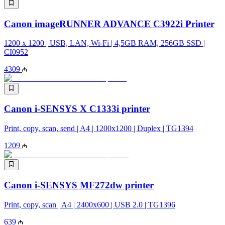
Canon imageRUNNER ADVANCE C3922i Printer
1200 x 1200 | USB, LAN, Wi-Fi | 4,5GB RAM, 256GB SSD |
CI0952
4309
Canon i‑SENSYS X C1333i printer
Print, copy, scan, send | A4 | 1200x1200 | Duplex | TG1394
1209
Canon i-SENSYS MF272dw printer
Print, copy, scan | A4 | 2400x600 | USB 2.0 | TG1396
639