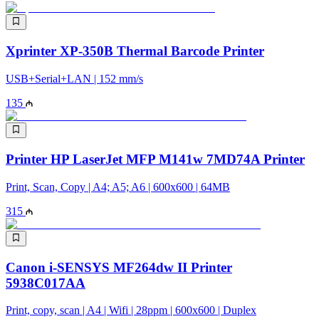
Xprinter XP-350B Thermal Barcode Printer
USB+Serial+LAN | 152 mm/s
135
Printer HP LaserJet MFP M141w 7MD74A Printer
Print, Scan, Copy | A4; A5; A6 | 600x600 | 64MB
315
Canon i-SENSYS MF264dw II Printer
5938C017AA
Print, copy, scan | A4 | Wifi | 28ppm | 600x600 | Duplex