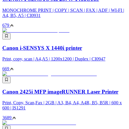
MONOCHROME PRINT | COPY | SCAN | FAX | ADF | WI-FI |
A4, B5, A5 | CI0931
679
Canon i-SENSYS X 1440i printer
Print, copy, scan | A4,A5 | 1200x1200 | Duplex | CI0947
669
Canon 2425i MFP imageRUNNER Laser Printer
Print, Copy, Scan,Fax | 2GB | A3, B4, A4, A4R, B5, B5R | 600 x
600 | IS1291
3689