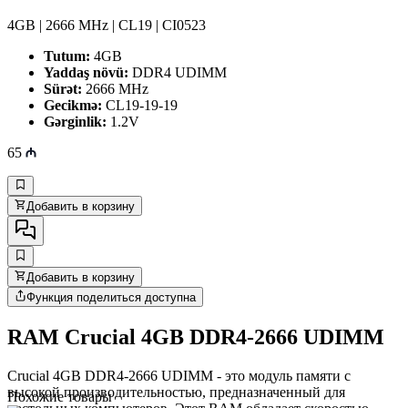
4GB | 2666 MHz | CL19 | CI0523
Tutum:
4GB
Yaddaş növü:
DDR4 UDIMM
Sürət:
2666 MHz
Gecikmə:
CL19-19-19
Gərginlik:
1.2V
65
Добавить в корзину
Добавить в корзину
Функция поделиться доступна
RAM Crucial 4GB DDR4-2666 UDIMM
Crucial 4GB DDR4-2666 UDIMM - это модуль памяти с
высокой производительностью, предназначенный для
Похожие товары