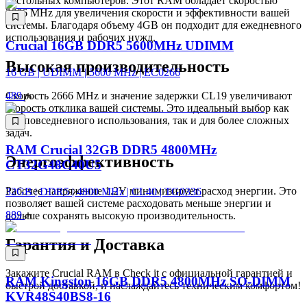
настольных компьютеров. Этот RAM обладает скоростью
2666 MHz для увеличения скорости и эффективности вашей
системы. Благодаря объему 4GB он подходит для ежедневного
использования и рабочих нужд.
Crucial 16GB DDR5 5600MHz UDIMM
Высокая производительность
16 GB | UDIMM | 5600 MHz | EC0266
Скорость 2666 MHz и значение задержки CL19 увеличивают
489
скорость отклика вашей системы. Это идеальный выбор как
для повседневного использования, так и для более сложных
задач.
RAM Crucial 32GB DDR5 4800MHz
Энергоэффективность
CT32G48C40U5
Рабочее напряжение 1.2V минимизирует расход энергии. Это
32GB | DDR5 | 4800 MHz | CL40 | TG0336
позволяет вашей системе расходовать меньше энергии и
889
дольше сохранять высокую производительность.
Гарантия и Доставка
Закажите Crucial RAM в Check it с официальной гарантией и
RAM Kingston 16GB DDR5 4800MHz SO-DIMM
быстрой доставкой, и наслаждайтесь техническим комфортом!
KVR48S40BS8-16