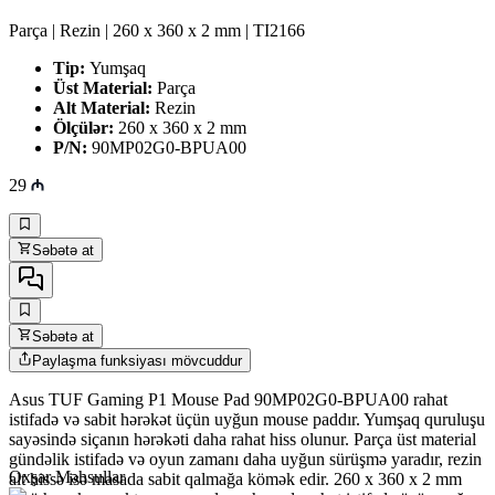
Parça | Rezin | 260 x 360 x 2 mm | TI2166
Tip:
Yumşaq
Üst Material:
Parça
Alt Material:
Rezin
Ölçülər:
260 x 360 x 2 mm
P/N:
90MP02G0-BPUA00
29
Səbətə at
Səbətə at
Paylaşma funksiyası mövcuddur
Asus TUF Gaming P1 Mouse Pad 90MP02G0-BPUA00 rahat
istifadə və sabit hərəkət üçün uyğun mouse paddır. Yumşaq quruluşu
sayəsində siçanın hərəkəti daha rahat hiss olunur. Parça üst material
gündəlik istifadə və oyun zamanı daha uyğun sürüşmə yaradır, rezin
Oxşar Məhsullar
alt hissə isə masada sabit qalmağa kömək edir. 260 x 360 x 2 mm