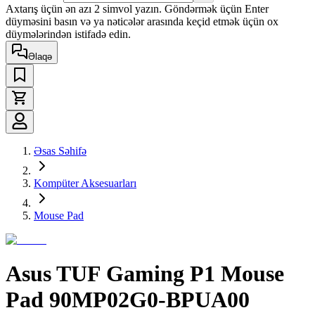
Axtarış üçün ən azı 2 simvol yazın. Göndərmək üçün Enter
düyməsini basın və ya nəticələr arasında keçid etmək üçün ox
düymələrindən istifadə edin.
Əlaqə
Əsas Səhifə
Kompüter Aksesuarları
Mouse Pad
Asus TUF Gaming P1 Mouse
Pad 90MP02G0-BPUA00