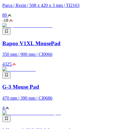
Parça | Rezin | 508 x 420 x 3 mm | TI2163
89
-
18
Rapoo V1XL MousePad
350 mm | 900 mm | CI0066
43
25
G-3 Mouse Pad
470 mm | 390 mm | CI0686
4