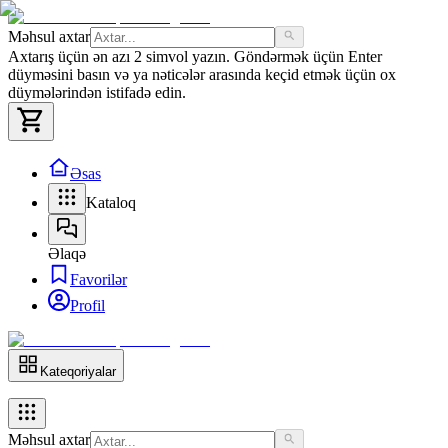
Məhsul axtar
Axtarış üçün ən azı 2 simvol yazın. Göndərmək üçün Enter
düyməsini basın və ya nəticələr arasında keçid etmək üçün ox
düymələrindən istifadə edin.
Əsas
Kataloq
Əlaqə
Favorilər
Profil
Kateqoriyalar
Məhsul axtar