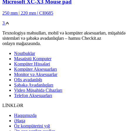
Microsoft XC-X3 Mouse pad
250 mm | 220 mm | CI0685
3
Texnologiya məhsulları, mobil və kompüter aksesuarları, müşahidə
sistemləri və şəbəkə avadanlıqları – hamısı Checkit.az
onlayn mağazasında.
Noutbuklar
Masaüstü Komputer
Kompüter Hissələri
Kompüter Aksesuarları
Monitor və Aksesuarlar
Ofis avadanlığı
Şəbəkə Avadanlıqları
Video Müşahidə Cihazları
Telefon Aksesuarları
LİNKLƏR
Haqqımızda
Əlaqə
Öz kompüterini yığ