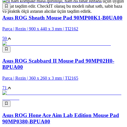
ölçü həm kompakt masa quruluşu, həm də rahat istifadə üçün uyğun
format təqdim edir. CheckIT olaraq bu modeli rahat səth, sabit baza
və praktik ölçü axtaran alıcılar üçün təqdim edirik.
Asus ROG Sheath Mouse Pad 90MP00K1-B0UA00
Parça | Rezin | 900 x 440 x 3 mm | TI2162
59
Asus ROG Scabbard II Mouse Pad 90MP02H0-
BPUA00
Parça | Rezin | 360 x 260 x 3 mm | TI2165
71
Asus ROG Hone Ace Aim Lab Edition Mouse Pad
90MP0380-BPUA00