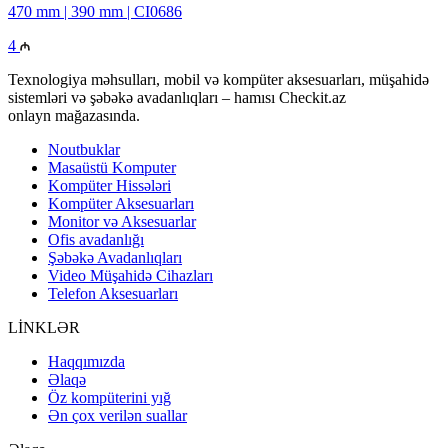
470 mm | 390 mm | CI0686
4
Texnologiya məhsulları, mobil və kompüter aksesuarları, müşahidə
sistemləri və şəbəkə avadanlıqları – hamısı Checkit.az
onlayn mağazasında.
Noutbuklar
Masaüstü Komputer
Kompüter Hissələri
Kompüter Aksesuarları
Monitor və Aksesuarlar
Ofis avadanlığı
Şəbəkə Avadanlıqları
Video Müşahidə Cihazları
Telefon Aksesuarları
LİNKLƏR
Haqqımızda
Əlaqə
Öz kompüterini yığ
Ən çox verilən suallar