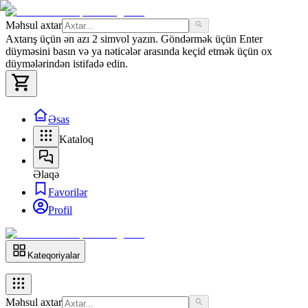
Məhsul axtar
Axtarış üçün ən azı 2 simvol yazın. Göndərmək üçün Enter
düyməsini basın və ya nəticələr arasında keçid etmək üçün ox
düymələrindən istifadə edin.
Əsas
Kataloq
Əlaqə
Favorilər
Profil
Kateqoriyalar
Məhsul axtar