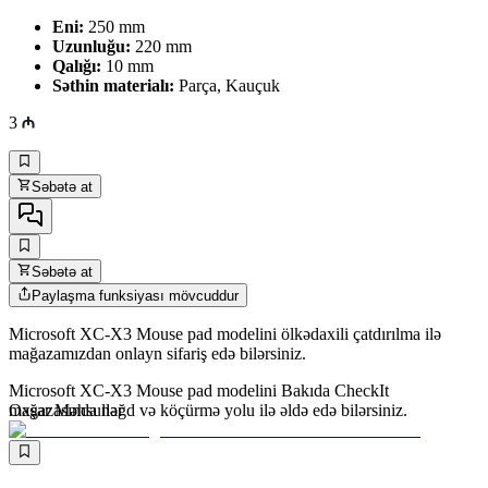
Eni:
250 mm
Uzunluğu:
220 mm
Qalığı:
10 mm
Səthin materialı:
Parça, Kauçuk
3
Səbətə at
Səbətə at
Paylaşma funksiyası mövcuddur
Microsoft XC-X3 Mouse pad modelini ölkədaxili çatdırılma ilə
mağazamızdan onlayn sifariş edə bilərsiniz.
Microsoft XC-X3 Mouse pad modelini Bakıda CheckIt
mağazasında nəğd və köçürmə yolu ilə əldə edə bilərsiniz.
Oxşar Məhsullar