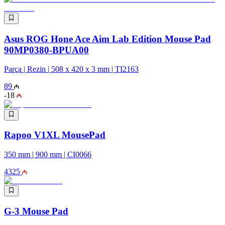
Asus ROG Hone Ace Aim Lab Edition Mouse Pad
90MP0380-BPUA00
Parça | Rezin | 508 x 420 x 3 mm | TI2163
89
-
18
Rapoo V1XL MousePad
350 mm | 900 mm | CI0066
43
25
G-3 Mouse Pad