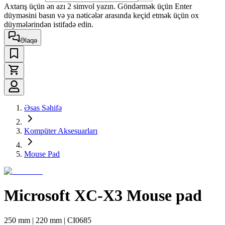
Axtarış üçün ən azı 2 simvol yazın. Göndərmək üçün Enter
düyməsini basın və ya nəticələr arasında keçid etmək üçün ox
düymələrindən istifadə edin.
Əlaqə
Əsas Səhifə
Kompüter Aksesuarları
Mouse Pad
Microsoft XC-X3 Mouse pad
250 mm | 220 mm | CI0685