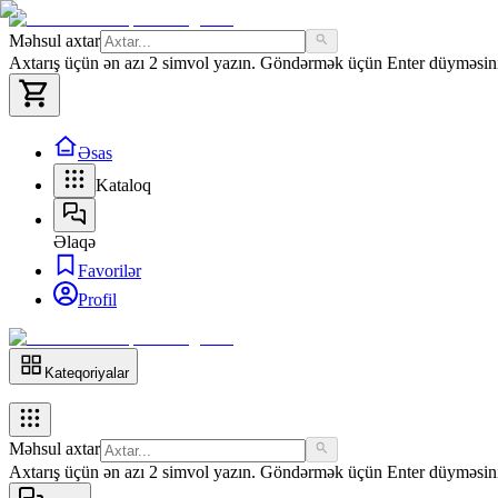
Məhsul axtar
Axtarış üçün ən azı 2 simvol yazın. Göndərmək üçün Enter düyməsini 
Əsas
Kataloq
Əlaqə
Favorilər
Profil
Kateqoriyalar
Məhsul axtar
Axtarış üçün ən azı 2 simvol yazın. Göndərmək üçün Enter düyməsini 