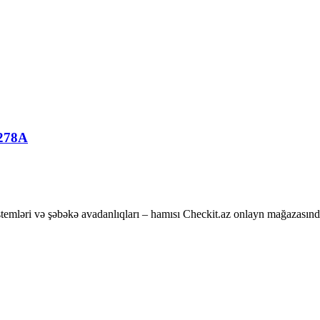
E278A
temləri və şəbəkə avadanlıqları – hamısı Checkit.az onlayn mağazasınd