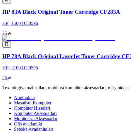
HP 83A Black Original Toner Cartridge CF283A
HP | 1500 | CI0596
25
HP 78A Black Original LaserJet Toner Cartridge C
HP | 2100 | CI0595
25
Texnologiya məhsulları, mobil və kompüter aksesuarları, müşahidə sis
Noutbuklar
Masaüstü Komputer
Kompüter Hissələri
Kompüter Aksesuarları
Monitor və Aksesuarlar
Ofis avadanlığı
Şəbəkə Avadanlıqları