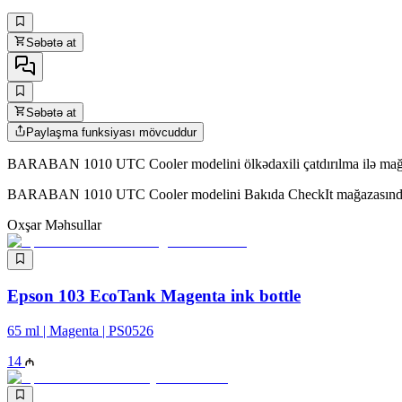
Səbətə at
Səbətə at
Paylaşma funksiyası mövcuddur
BARABAN 1010 UTC Cooler modelini ölkədaxili çatdırılma ilə mağaza
BARABAN 1010 UTC Cooler modelini Bakıda CheckIt mağazasında nəğ
Oxşar Məhsullar
Epson 103 EcoTank Magenta ink bottle
65 ml | Magenta | PS0526
14