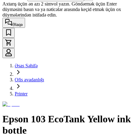
Axtarış üçün ən azı 2 simvol yazın. Göndərmək üçün Enter
düyməsini basın və ya nəticələr arasında keçid etmək üçün ox
düymələrindən istifadə edin.
Əlaqə
Əsas Səhifə
Ofis avadanlığı
Printer
Epson 103 EcoTank Yellow ink
bottle