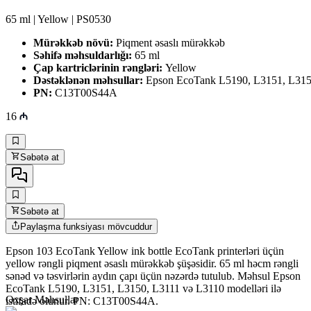
65 ml | Yellow | PS0530
Mürəkkəb növü:
Piqment əsaslı mürəkkəb
Səhifə məhsuldarlığı:
65 ml
Çap kartriclərinin rəngləri:
Yellow
Dəstəklənən məhsullar:
Epson EcoTank L5190, L3151, L315
PN:
C13T00S44A
16
Səbətə at
Səbətə at
Paylaşma funksiyası mövcuddur
Epson 103 EcoTank Yellow ink bottle EcoTank printerləri üçün
yellow rəngli piqment əsaslı mürəkkəb şüşəsidir. 65 ml həcm rəngli
sənəd və təsvirlərin aydın çapı üçün nəzərdə tutulub. Məhsul Epson
EcoTank L5190, L3151, L3150, L3111 və L3110 modelləri ilə
Oxşar Məhsullar
istifadə olunur. PN: C13T00S44A.