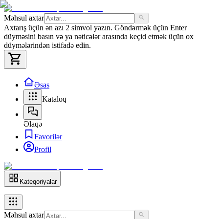
Məhsul axtar
Axtarış üçün ən azı 2 simvol yazın. Göndərmək üçün Enter
düyməsini basın və ya nəticələr arasında keçid etmək üçün ox
düymələrindən istifadə edin.
Əsas
Kataloq
Əlaqə
Favorilər
Profil
Kateqoriyalar
Məhsul axtar