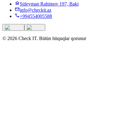
Süleyman Rahimov 197, Baki
info@checkit.az
+994554005588
©
2026
Check IT
.
Bütün hüquqlar qorunur