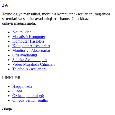
2
Texnologiya məhsulları, mobil və kompüter aksesuarları, müşahidə
sistemləri və şəbəkə avadanlıqları – hamısı Checkit.az
onlayn mağazasında.
Noutbuklar
Masaüstü Komputer
Kompüter Hissələri
Kompüter Aksesuarları
Monitor və Aksesuarlar
Ofis avadanlığı
Şəbəkə Avadanlıqları
Video Müşahidə Cihazları
Telefon Aksesuarları
LİNKLƏR
Haqqımızda
Əlaqə
Öz kompüterini yığ
Ən çox verilən suallar
Əlaqə