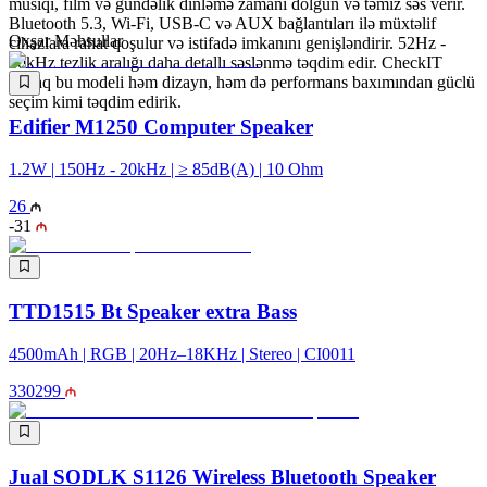
musiqi, film və gündəlik dinləmə zamanı dolğun və təmiz səs verir.
Bluetooth 5.3, Wi-Fi, USB-C və AUX bağlantıları ilə müxtəlif
Oxşar Məhsullar
cihazlara rahat qoşulur və istifadə imkanını genişləndirir. 52Hz -
40kHz tezlik aralığı daha detallı səslənmə təqdim edir. CheckIT
olaraq bu modeli həm dizayn, həm də performans baxımından güclü
seçim kimi təqdim edirik.
Edifier M1250 Computer Speaker
1.2W | 150Hz - 20kHz | ≥ 85dB(A) | 10 Ohm
26
-
31
TTD1515 Bt Speaker extra Bass
4500mAh | RGB | 20Hz–18KHz | Stereo | CI0011
330
299
Jual SODLK S1126 Wireless Bluetooth Speaker