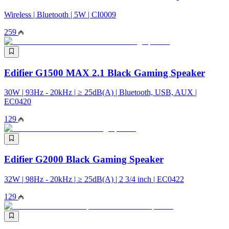
Wireless | Bluetooth | 5W | CI0009
259
Edifier G1500 MAX 2.1 Black Gaming Speaker
30W | 93Hz - 20kHz | ≥ 25dB(A) | Bluetooth, USB, AUX |
EC0420
129
Edifier G2000 Black Gaming Speaker
32W | 98Hz - 20kHz | ≥ 25dB(A) | 2 3/4 inch | EC0422
129