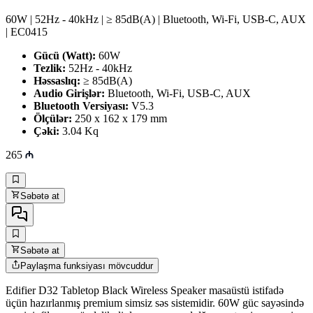
60W | 52Hz - 40kHz | ≥ 85dB(A) | Bluetooth, Wi-Fi, USB-C, AUX
| EC0415
Gücü (Watt):
60W
Tezlik:
52Hz - 40kHz
Həssaslıq:
≥ 85dB(A)
Audio Girişlər:
Bluetooth, Wi-Fi, USB-C, AUX
Bluetooth Versiyası:
V5.3
Ölçülər:
250 x 162 x 179 mm
Çəki:
3.04 Kq
265
Səbətə at
Səbətə at
Paylaşma funksiyası mövcuddur
Edifier D32 Tabletop Black Wireless Speaker masaüstü istifadə
üçün hazırlanmış premium simsiz səs sistemidir. 60W güc sayəsində