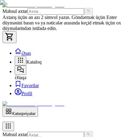
Məhsul axtar
Axtarış üçün ən azı 2 simvol yazın. Göndərmək üçün Enter
düyməsini basın və ya nəticələr arasında keçid etmək üçün ox
düymələrindən istifadə edin.
Əsas
Kataloq
Əlaqə
Favorilər
Profil
Kateqoriyalar
Məhsul axtar