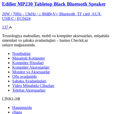
Edifier MP230 Tabletop Black Bluetooth Speaker
20W | 70Hz - 13kHz | ≥ 80dB(A) | Bluetooth, TF card, AUX,
USB-C | EC0424
137
Texnologiya məhsulları, mobil və kompüter aksesuarları, müşahidə
sistemləri və şəbəkə avadanlıqları – hamısı Checkit.az
onlayn mağazasında.
Noutbuklar
Masaüstü Komputer
Kompüter Hissələri
Kompüter Aksesuarları
Monitor və Aksesuarlar
Ofis avadanlığı
Şəbəkə Avadanlıqları
Video Müşahidə Cihazları
Telefon Aksesuarları
LİNKLƏR
Haqqımızda
Əlaqə