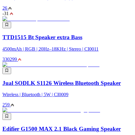
26
-
31
TTD1515 Bt Speaker extra Bass
4500mAh | RGB | 20Hz–18KHz | Stereo | CI0011
330
299
Jual SODLK S1126 Wireless Bluetooth Speaker
Wireless | Bluetooth | 5W | CI0009
259
Edifier G1500 MAX 2.1 Black Gaming Speaker