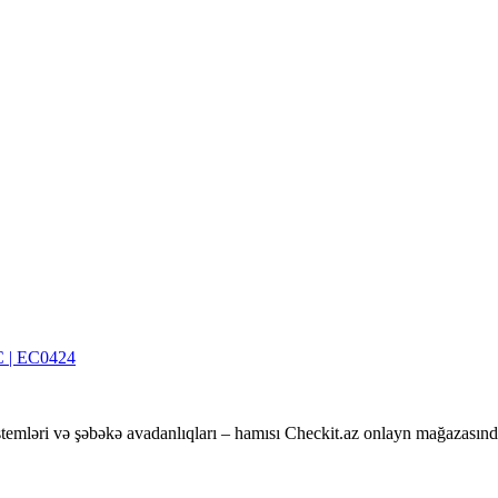
C | EC0424
temləri və şəbəkə avadanlıqları – hamısı Checkit.az onlayn mağazasınd