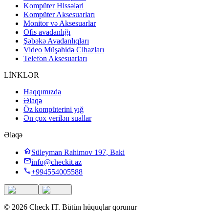
Kompüter Hissələri
Kompüter Aksesuarları
Monitor və Aksesuarlar
Ofis avadanlığı
Şəbəkə Avadanlıqları
Video Müşahidə Cihazları
Telefon Aksesuarları
LİNKLƏR
Haqqımızda
Əlaqə
Öz kompüterini yığ
Ən çox verilən suallar
Əlaqə
Süleyman Rahimov 197, Baki
info@checkit.az
+994554005588
©
2026
Check IT
.
Bütün hüquqlar qorunur