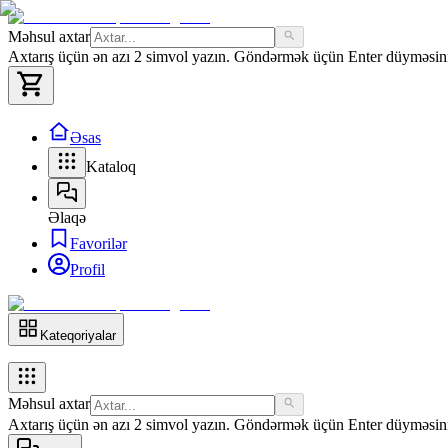
Məhsul axtar
Axtarış üçün ən azı 2 simvol yazın. Göndərmək üçün Enter düyməsini 
Əsas
Kataloq
Əlaqə
Favorilər
Profil
Kateqoriyalar
Məhsul axtar
Axtarış üçün ən azı 2 simvol yazın. Göndərmək üçün Enter düyməsini 