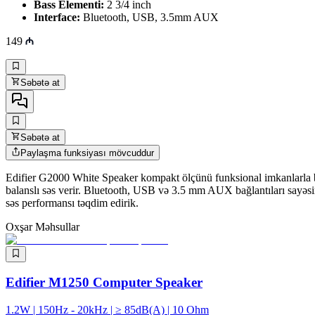
Bass Elementi:
2 3/4 inch
Interface:
Bluetooth, USB, 3.5mm AUX
149
Səbətə at
Səbətə at
Paylaşma funksiyası mövcuddur
Edifier G2000 White Speaker kompakt ölçünü funksional imkanlarla bi
balanslı səs verir. Bluetooth, USB və 3.5 mm AUX bağlantıları sayəsind
səs performansı təqdim edirik.
Oxşar Məhsullar
Edifier M1250 Computer Speaker
1.2W | 150Hz - 20kHz | ≥ 85dB(A) | 10 Ohm