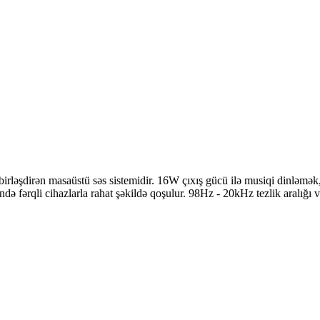
rləşdirən masaüstü səs sistemidir. 16W çıxış gücü ilə musiqi dinləmək
ə fərqli cihazlarla rahat şəkildə qoşulur. 98Hz - 20kHz tezlik aralığı 