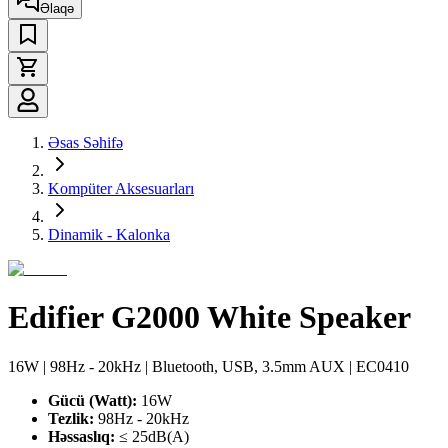
Əlaqə
Əsas Səhifə
Kompüter Aksesuarları
Dinamik - Kalonka
Edifier G2000 White Speaker
16W | 98Hz - 20kHz | Bluetooth, USB, 3.5mm AUX | EC0410
Gücü (Watt):
16W
Tezlik:
98Hz - 20kHz
Həssaslıq:
≤ 25dB(A)