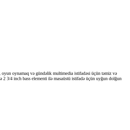
, oyun oynamaq və gündəlik multimedia istifadəsi üçün təmiz və
və 2 3/4 inch bass elementi ilə masaüstü istifadə üçün uyğun dolğun