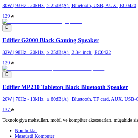
30W | 93Hz - 20kHz | ≥ 25dB(A) | Bluetooth, USB, AUX | EC0420
129
Edifier G2000 Black Gaming Speaker
32W | 98Hz - 20kHz | ≥ 25dB(A) | 2 3/4 inch | EC0422
129
Edifier MP230 Tabletop Black Bluetooth Speaker
20W | 70Hz - 13kHz | ≥ 80dB(A) | Bluetooth, TF card, AUX, USB-
137
Texnologiya məhsulları, mobil və kompüter aksesuarları, müşahidə sis
Noutbuklar
Masaüstü Komputer