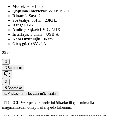
Model:
Jertech S6
Qoşulma İnterfeysi:
5V
USB 2.0
Dinamik Sayı:
2
Səs tezliyi:
85Hz – 23KHz
Rəng:
RGB
Audio girişləri:
USB / AUX
İnterfeys:
3.5mm + USB-A
Kabel uzunluğu:
86 sm
Giriş gücü:
5V / 1A
25
Səbətə at
Səbətə at
Paylaşma funksiyası mövcuddur
JERTECH S6 Speaker modelini ölkədaxili çatdırılma ilə
mağazamızdan onlayn sifariş edə bilərsiniz.