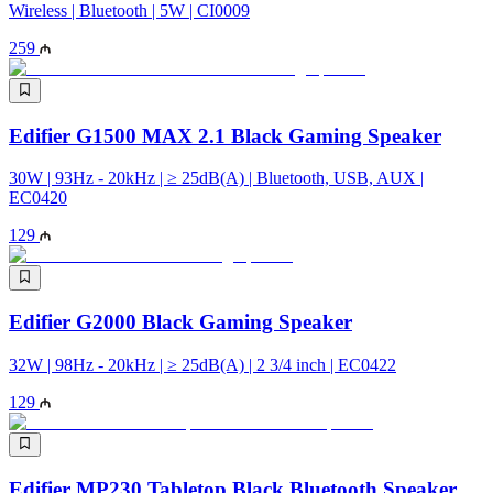
Wireless | Bluetooth | 5W | CI0009
259
Edifier G1500 MAX 2.1 Black Gaming Speaker
30W | 93Hz - 20kHz | ≥ 25dB(A) | Bluetooth, USB, AUX |
EC0420
129
Edifier G2000 Black Gaming Speaker
32W | 98Hz - 20kHz | ≥ 25dB(A) | 2 3/4 inch | EC0422
129
Edifier MP230 Tabletop Black Bluetooth Speaker