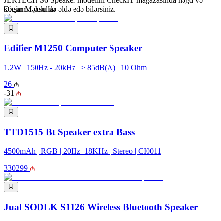
JERTECH S6 Speaker modelini CheckIT mağazasında nəğd və
köçürmə yolu ilə əldə edə bilərsiniz.
Oxşar Məhsullar
Edifier M1250 Computer Speaker
1.2W | 150Hz - 20kHz | ≥ 85dB(A) | 10 Ohm
26
-
31
TTD1515 Bt Speaker extra Bass
4500mAh | RGB | 20Hz–18KHz | Stereo | CI0011
330
299
Jual SODLK S1126 Wireless Bluetooth Speaker