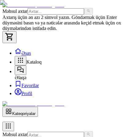
Məhsul axtar
Axtarış üçün ən azı 2 simvol yazın. Göndərmək üçün Enter
düyməsini basın və ya nəticələr arasında keçid etmək üçün ox
düymələrindən istifadə edin.
Əsas
Kataloq
Əlaqə
Favorilər
Profil
Kateqoriyalar
Məhsul axtar