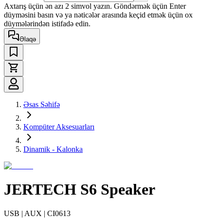
Axtarış üçün ən azı 2 simvol yazın. Göndərmək üçün Enter
düyməsini basın və ya nəticələr arasında keçid etmək üçün ox
düymələrindən istifadə edin.
Əlaqə
Əsas Səhifə
Kompüter Aksesuarları
Dinamik - Kalonka
JERTECH S6 Speaker
USB | AUX | CI0613