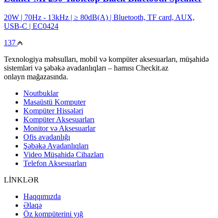
20W | 70Hz - 13kHz | ≥ 80dB(A) | Bluetooth, TF card, AUX,
USB-C | EC0424
137
Texnologiya məhsulları, mobil və kompüter aksesuarları, müşahidə
sistemləri və şəbəkə avadanlıqları – hamısı Checkit.az
onlayn mağazasında.
Noutbuklar
Masaüstü Komputer
Kompüter Hissələri
Kompüter Aksesuarları
Monitor və Aksesuarlar
Ofis avadanlığı
Şəbəkə Avadanlıqları
Video Müşahidə Cihazları
Telefon Aksesuarları
LİNKLƏR
Haqqımızda
Əlaqə
Öz kompüterini yığ