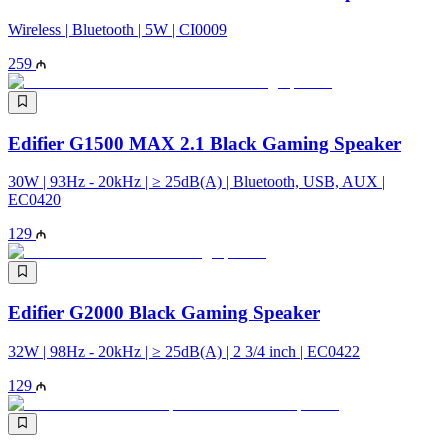
Wireless | Bluetooth | 5W | CI0009
259
Edifier G1500 MAX 2.1 Black Gaming Speaker
30W | 93Hz - 20kHz | ≥ 25dB(A) | Bluetooth, USB, AUX |
EC0420
129
Edifier G2000 Black Gaming Speaker
32W | 98Hz - 20kHz | ≥ 25dB(A) | 2 3/4 inch | EC0422
129