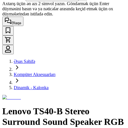
Axtarış üçün ən azı 2 simvol yazın. Göndərmək üçün Enter
düyməsini basın və ya nəticələr arasında keçid etmək üçün ox
düymələrindən istifadə edin.
Əlaqə
Əsas Səhifə
Kompüter Aksesuarları
Dinamik - Kalonka
Lenovo TS40-B Stereo
Surround Sound Speaker RGB