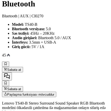
Bluetooth
Bluetooth | AUX | CI0270
Model:
TS40-B
Bluetooth versiyası:
5.0
Səs tezliyi:
45Hz – 20KHz
Audio girişləri:
Bluetooth 5.0 / AUX
İnterfeys:
3.5mm + USB-A
Giriş gücü:
5V / 1A
45
Səbətə at
Səbətə at
Paylaşma funksiyası mövcuddur
Lenovo TS40-B Stereo Surround Sound Speaker RGB Bluetooth
modelini ölkədaxili çatdırılma ilə mağazamızdan onlayn sifariş edə