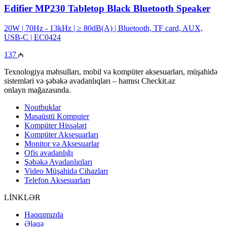
Edifier MP230 Tabletop Black Bluetooth Speaker
20W | 70Hz - 13kHz | ≥ 80dB(A) | Bluetooth, TF card, AUX,
USB-C | EC0424
137
Texnologiya məhsulları, mobil və kompüter aksesuarları, müşahidə
sistemləri və şəbəkə avadanlıqları – hamısı Checkit.az
onlayn mağazasında.
Noutbuklar
Masaüstü Komputer
Kompüter Hissələri
Kompüter Aksesuarları
Monitor və Aksesuarlar
Ofis avadanlığı
Şəbəkə Avadanlıqları
Video Müşahidə Cihazları
Telefon Aksesuarları
LİNKLƏR
Haqqımızda
Əlaqə