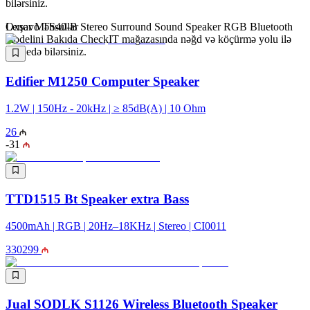
bilərsiniz.
Lenovo TS40-B Stereo Surround Sound Speaker RGB Bluetooth
Oxşar Məhsullar
modelini Bakıda CheckIT mağazasında nəğd və köçürmə yolu ilə
əldə edə bilərsiniz.
Edifier M1250 Computer Speaker
1.2W | 150Hz - 20kHz | ≥ 85dB(A) | 10 Ohm
26
-
31
TTD1515 Bt Speaker extra Bass
4500mAh | RGB | 20Hz–18KHz | Stereo | CI0011
330
299
Jual SODLK S1126 Wireless Bluetooth Speaker