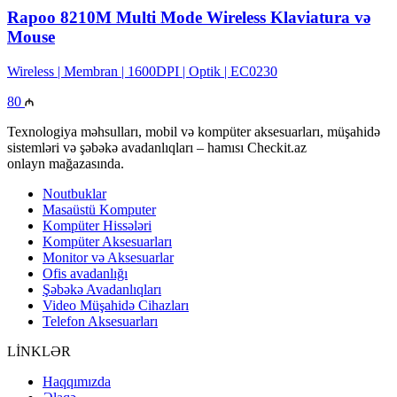
Rapoo 8210M Multi Mode Wireless Klaviatura və
Mouse
Wireless | Membran | 1600DPI | Optik | EC0230
80
Texnologiya məhsulları, mobil və kompüter aksesuarları, müşahidə
sistemləri və şəbəkə avadanlıqları – hamısı Checkit.az
onlayn mağazasında.
Noutbuklar
Masaüstü Komputer
Kompüter Hissələri
Kompüter Aksesuarları
Monitor və Aksesuarlar
Ofis avadanlığı
Şəbəkə Avadanlıqları
Video Müşahidə Cihazları
Telefon Aksesuarları
LİNKLƏR
Haqqımızda