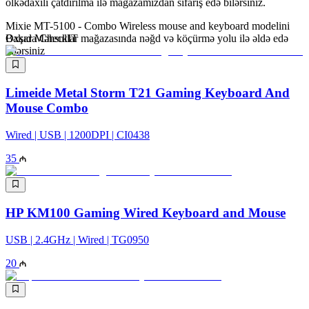
ölkədaxili çatdırılma ilə mağazamızdan sifariş edə bilərsiniz.
Mixie MT-5100 - Combo Wireless mouse and keyboard modelini
Bakıda CheckIT mağazasında nəğd və köçürmə yolu ilə əldə edə
Oxşar Məhsullar
bilərsiniz
Limeide Metal Storm T21 Gaming Keyboard And
Mouse Combo
Wired | USB | 1200DPI | CI0438
35
HP KM100 Gaming Wired Keyboard and Mouse
USB | 2.4GHz | Wired | TG0950
20