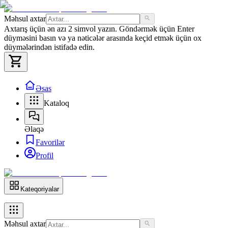
Məhsul axtar
Axtarış üçün ən azı 2 simvol yazın. Göndərmək üçün Enter
düyməsini basın və ya nəticələr arasında keçid etmək üçün ox
düymələrindən istifadə edin.
Əsas
Kataloq
Əlaqə
Favorilər
Profil
Kateqoriyalar
Məhsul axtar