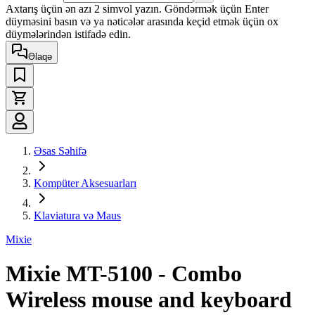
Axtarış üçün ən azı 2 simvol yazın. Göndərmək üçün Enter
düyməsini basın və ya nəticələr arasında keçid etmək üçün ox
düymələrindən istifadə edin.
Əlaqə
Əsas Səhifə
Kompüter Aksesuarları
Klaviatura və Maus
Mixie
Mixie MT-5100 - Combo
Wireless mouse and keyboard