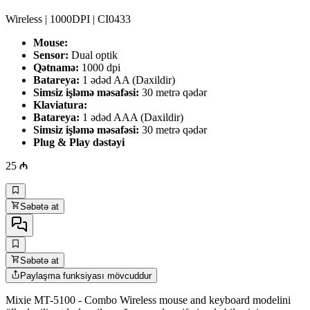
Wireless | 1000DPI | CI0433
Mouse:
Sensor:
Dual optik
Qətnamə:
1000 dpi
Batareya:
1 ədəd AA (Daxildir)
Simsiz işləmə məsafəsi:
30 metrə qədər
Klaviatura:
Batareya:
1 ədəd AAA (Daxildir)
Simsiz işləmə məsafəsi:
30 metrə qədər
Plug & Play dəstəyi
25
Səbətə at
Səbətə at
Paylaşma funksiyası mövcuddur
Mixie MT-5100 - Combo Wireless mouse and keyboard modelini