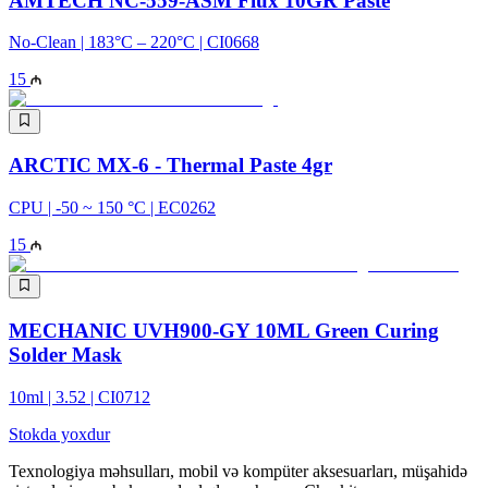
AMTECH NC-559-ASM Flux 10GR Paste
No-Clean | 183°C – 220°C | CI0668
15
ARCTIC MX-6 - Thermal Paste 4gr
CPU | -50 ~ 150 °C | EC0262
15
MECHANIC UVH900-GY 10ML Green Curing
Solder Mask
10ml | 3.52 | CI0712
Stokda yoxdur
Texnologiya məhsulları, mobil və kompüter aksesuarları, müşahidə