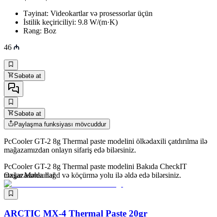
Təyinat: Videokartlar və prosessorlar üçün
İstilik keçiriciliyi: 9.8 W/(m·K)
Rəng: Boz
46
Səbətə at
Səbətə at
Paylaşma funksiyası mövcuddur
PcCooler GT-2 8g Thermal paste modelini ölkədaxili çatdırılma ilə
mağazamızdan onlayn sifariş edə bilərsiniz.
PcCooler GT-2 8g Thermal paste modelini Bakıda CheckIT
mağazasında nəğd və köçürmə yolu ilə əldə edə bilərsiniz.
Oxşar Məhsullar
ARCTIC MX-4 Thermal Paste 20gr