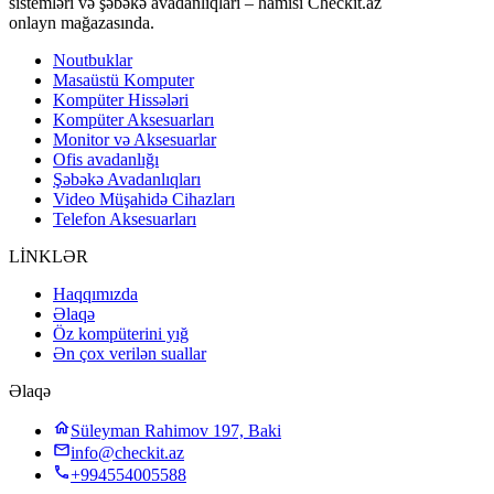
sistemləri və şəbəkə avadanlıqları – hamısı Checkit.az
onlayn mağazasında.
Noutbuklar
Masaüstü Komputer
Kompüter Hissələri
Kompüter Aksesuarları
Monitor və Aksesuarlar
Ofis avadanlığı
Şəbəkə Avadanlıqları
Video Müşahidə Cihazları
Telefon Aksesuarları
LİNKLƏR
Haqqımızda
Əlaqə
Öz kompüterini yığ
Ən çox verilən suallar
Əlaqə
Süleyman Rahimov 197, Baki
info@checkit.az
+994554005588