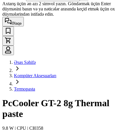
Axtarış üçün ən azı 2 simvol yazın. Göndərmək üçün Enter
düyməsini basın və ya nəticələr arasında keçid etmək üçün ox
düymələrindən istifadə edin.
Əlaqə
Əsas Səhifə
Kompüter Aksesuarları
Termopasta
PcCooler GT-2 8g Thermal
paste
9.8 W | CPU | CI0358