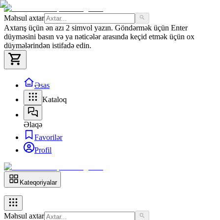
Məhsul axtar
Axtarış üçün ən azı 2 simvol yazın. Göndərmək üçün Enter
düyməsini basın və ya nəticələr arasında keçid etmək üçün ox
düymələrindən istifadə edin.
Əsas
Kataloq
Əlaqə
Favorilər
Profil
Kateqoriyalar
Məhsul axtar