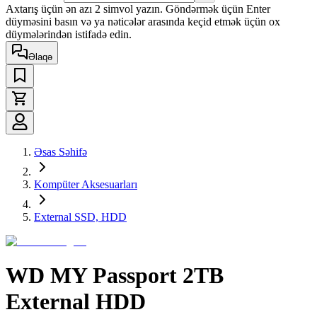
Axtarış üçün ən azı 2 simvol yazın. Göndərmək üçün Enter
düyməsini basın və ya nəticələr arasında keçid etmək üçün ox
düymələrindən istifadə edin.
Əlaqə
Əsas Səhifə
Kompüter Aksesuarları
External SSD, HDD
WD MY Passport 2TB
External HDD