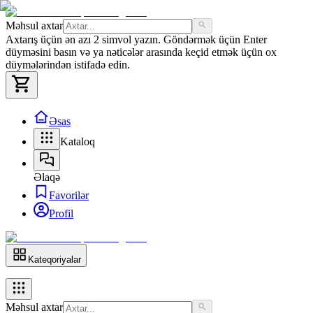
Məhsul axtar
Axtarış üçün ən azı 2 simvol yazın. Göndərmək üçün Enter
düyməsini basın və ya nəticələr arasında keçid etmək üçün ox
düymələrindən istifadə edin.
Əsas
Kataloq
Əlaqə
Favorilər
Profil
Kateqoriyalar
Məhsul axtar