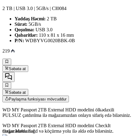
2 TB | USB 3.0 | 5GB/s | CI0084
Yaddaş Həcmi:
2 TB
Sürət:
5GB/s
Qoşulma:
USB 3.0
Qabaritlər:
110 x 81 x 16 mm
P/N:
WDBYVG0020BBK-0B
219
Səbətə at
Səbətə at
Paylaşma funksiyası mövcuddur
WD MY Passport 2TB External HDD modelini ölkədaxili
PULSUZ çatdırılma ilə mağazamızdan onlayn sifariş edə bilərsiniz.
WD MY Passport 2TB External HDD modelini CheckIt
mağazasında nəğd və köçürmə yolu ilə əldə edə bilərsiniz.
Oxşar Məhsullar