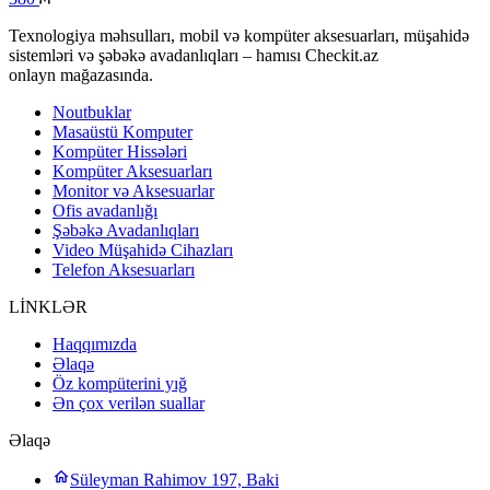
Texnologiya məhsulları, mobil və kompüter aksesuarları, müşahidə
sistemləri və şəbəkə avadanlıqları – hamısı Checkit.az
onlayn mağazasında.
Noutbuklar
Masaüstü Komputer
Kompüter Hissələri
Kompüter Aksesuarları
Monitor və Aksesuarlar
Ofis avadanlığı
Şəbəkə Avadanlıqları
Video Müşahidə Cihazları
Telefon Aksesuarları
LİNKLƏR
Haqqımızda
Əlaqə
Öz kompüterini yığ
Ən çox verilən suallar
Əlaqə
Süleyman Rahimov 197, Baki