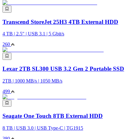
Transcend StoreJet 25H3 4TB External HDD
4 TB | 2.5" | USB 3.1 | 5 Gbit/s
260
Lexar 2TB SL300 USB 3.2 Gen 2 Portable SSD
2TB | 1000 MB/s | 1050 MB/s
499
Seagate One Touch 8TB External HDD
8 TB | USB 3.0 | USB Type-C | TG1915
380